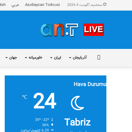
Azərbaycan Türkcəsi
عربي
lish
سه‌شنبه, آگوست 4 2026
FA
آذربایجان
ایران
خاورمیانه
جهان
Hava Durumu
24
℃
Tabriz
35º - 22º
36%
6.29 کیلومتر/ساعت