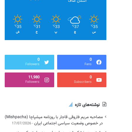
آسمان صاف
35
31
33
37
35
℃
℃
℃
℃
℃
س
چ
پ
ج
ش
0
0
Followers
Fans
11,980
0
Followers
Subscribers
نوشته‌های تازه
مصاحبه مریم فاروقی قاجار با روزنامه میشپاچا (Mishpacha)
در خصوص وضعیت سیاسی اجتماعی ایران
17/07/2026