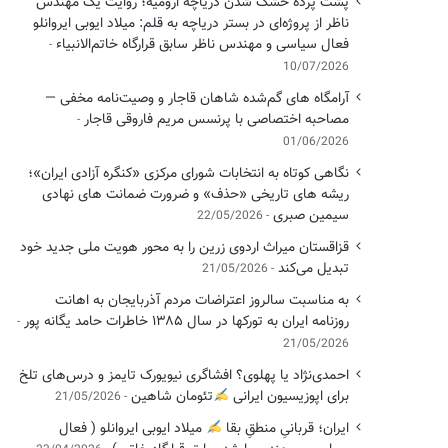
پشت پرده خشک شدن دریاچه ارومیه؛ روایت یک مهندس
ناظر از پروژه‌ای در بستر دریاچه به قلم: میلاد ایوبی ایروانلو
فعال سیاسی و مهندس ناظر سابق قرارگاه خاتم‌الانبیاء
10/07/2026
آرامگاه های گم‌شده شاهان قاجار و وصیت‌نامه مخفی —
مصاحبه اختصاصی با پرنسس مریم فاروقی قاجار
01/06/2026
نگاهی کوتاه به انتخابات شورای مرکزی «کنگره آزادی ایران»؛
ریشه های تاریخی «حذف» و ضرورت ضمانت های نهادی
سیمین صبری
22/05/2026
قزاقستان میراث اردوی زرین را به محور هویت ملی جدید خود
تبدیل می‌کند
21/05/2026
به مناسبت سالروز اعتراضات مردم آذربایجان به اهانت
روزنامه ایران به تورکها در سال ۱۳۸۵ خاطرات حامد یگانه پور
21/05/2026
احمدی‌نژاد یا پهلوی؟ افشاگری نیویورک تایمز و درس‌های تلخ
برای اپوزیسیون ایرانی
تئومان شاهین
21/05/2026
ایران؛ قربانیِ منطقِ بقا
میلاد ایوبی ایروانلو ( فعال