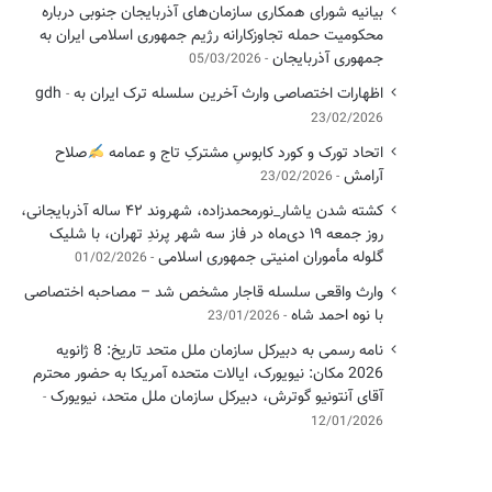
بیانیه شورای همکاری سازمان‌های آذربایجان جنوبی درباره
محکومیت حمله تجاوزکارانه رژیم جمهوری اسلامی ایران به
جمهوری آذربایجان
05/03/2026
اظهارات اختصاصی وارث آخرین سلسله ترک ایران به gdh
23/02/2026
اتحاد تورک و کورد کابوسِ مشترکِ تاج و عمامه
​صلاح
آرامش
23/02/2026
کشته شدن یاشار_نورمحمدزاده، شهروند ۴۲ ساله آذربایجانی،
روز جمعه ۱۹ دی‌ماه در فاز سه شهر پرندِ تهران، با شلیک
گلوله مأموران امنیتی جمهوری اسلامی
01/02/2026
وارث واقعی سلسله قاجار مشخص شد – مصاحبه اختصاصی
با نوه احمد شاه
23/01/2026
نامه رسمی به دبیرکل سازمان ملل متحد تاریخ: 8 ژانویه
2026 مکان: نیویورک، ایالات متحده آمریکا به حضور محترم
آقای آنتونیو گوترش، دبیرکل سازمان ملل متحد، نیویورک
12/01/2026