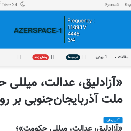
℃
24
Русский
Eng
Təbriz
مقالات
ویدیو
درباره
پخش
فارسی
درباره ما
پخش زنده
ما
زنده
«آزادلیق، عدالت، میللی 
ملت آذربایجان‌جنوبی بر رو
آذربایجان
«آزادلیق، عدالت، میللی حکومت»؛