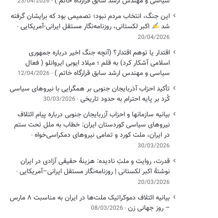
سیاسی ‌و مهندس ارشد سابق قرارگاه خاتم )
23/04/2026
این جنگ، انتخاب مردم نبود؛ تصمیمی بود که برایشان گرفته
شد
اکبر لکستانی، روزنامه‌نگار مستقل ایرانی-آمریکایی
20/04/2026
اقتدار یا توهم اقتدار؟ (آنچه جنگ اخیر درباره جمهوری
اسلامی آشکار کرد) به قلم ؛ میلاد ایوبی ایروانلو ( فعال
سیاسی و مهندس ارشد سابق قرارگاه خاتم )
12/04/2026
تأکید احزاب آذربایجان جنوبی بر همگرایی با نیروهای سیاسی
کُرد بر پایه احترام به حدود تاریخی
30/03/2026
بیانیه سازمانها و احزاب آزربایجان جنوبی درباره پیام ائتلاف
نیروهای سیاسی کوردستان ایران: خطاب به ملل تحت ستم
در ایران، ملت کورد و تمامی نیروهای دمکراسی‌خواه
30/03/2026
قدرت، روایت و ملتِ نادیده: هزینهٔ حقیقی آزادی در ایران
نوشتهٔ اکبر لکستانی | روزنامه‌نگار مستقل ایرانی–آمریکایی
20/03/2026
بیانیه ائتلاف دموکراتیک ملت‌ها در ایران به مناسبت ۸ مارس
– روز جهانی زن
08/03/2026