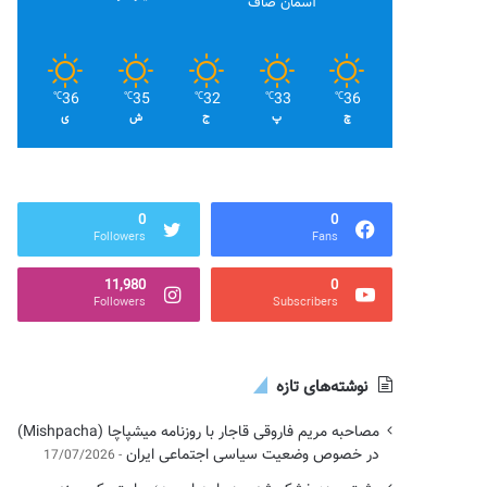
آسمان صاف
36
35
32
33
36
℃
℃
℃
℃
℃
چ
پ
ج
ش
ی
0
0
Followers
Fans
11,980
0
Followers
Subscribers
نوشته‌های تازه
مصاحبه مریم فاروقی قاجار با روزنامه میشپاچا (Mishpacha)
در خصوص وضعیت سیاسی اجتماعی ایران
17/07/2026