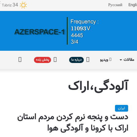
℃
34
Русский
Engl
Təbriz
مقالات
ویدیو
درباره
پخش
فارسی
درباره ما
پخش زنده
ما
زنده
آلودگی،اراک
ایران
دست و پنجه نرم کردن مردم استان
اراک با کرونا و آلودگی هوا