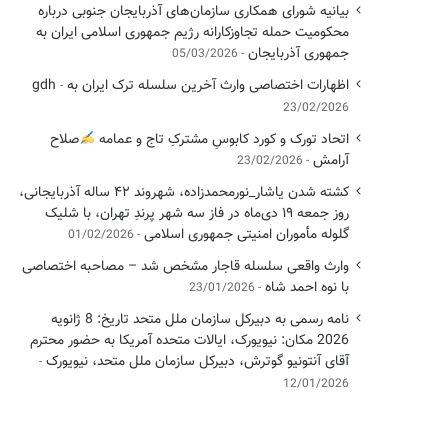
بیانیه شورای همکاری سازمان‌های آذربایجان جنوبی درباره
محکومیت حمله تجاوزکارانه رژیم جمهوری اسلامی ایران به
جمهوری آذربایجان
05/03/2026
اظهارات اختصاصی وارث آخرین سلسله ترک ایران به gdh
23/02/2026
اتحاد تورک و کورد کابوسِ مشترکِ تاج و عمامه
​صلاح
آرامش
23/02/2026
کشته شدن یاشار_نورمحمدزاده، شهروند ۴۲ ساله آذربایجانی،
روز جمعه ۱۹ دی‌ماه در فاز سه شهر پرندِ تهران، با شلیک
گلوله مأموران امنیتی جمهوری اسلامی
01/02/2026
وارث واقعی سلسله قاجار مشخص شد – مصاحبه اختصاصی
با نوه احمد شاه
23/01/2026
نامه رسمی به دبیرکل سازمان ملل متحد تاریخ: 8 ژانویه
2026 مکان: نیویورک، ایالات متحده آمریکا به حضور محترم
آقای آنتونیو گوترش، دبیرکل سازمان ملل متحد، نیویورک
12/01/2026