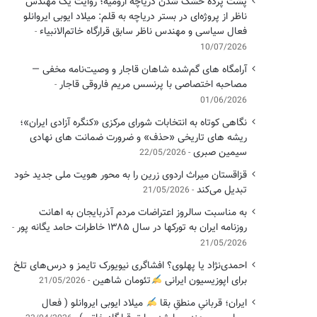
پشت پرده خشک شدن دریاچه ارومیه؛ روایت یک مهندس
ناظر از پروژه‌ای در بستر دریاچه به قلم: میلاد ایوبی ایروانلو
فعال سیاسی و مهندس ناظر سابق قرارگاه خاتم‌الانبیاء
10/07/2026
آرامگاه های گم‌شده شاهان قاجار و وصیت‌نامه مخفی —
مصاحبه اختصاصی با پرنسس مریم فاروقی قاجار
01/06/2026
نگاهی کوتاه به انتخابات شورای مرکزی «کنگره آزادی ایران»؛
ریشه های تاریخی «حذف» و ضرورت ضمانت های نهادی
سیمین صبری
22/05/2026
قزاقستان میراث اردوی زرین را به محور هویت ملی جدید خود
تبدیل می‌کند
21/05/2026
به مناسبت سالروز اعتراضات مردم آذربایجان به اهانت
روزنامه ایران به تورکها در سال ۱۳۸۵ خاطرات حامد یگانه پور
21/05/2026
احمدی‌نژاد یا پهلوی؟ افشاگری نیویورک تایمز و درس‌های تلخ
برای اپوزیسیون ایرانی
تئومان شاهین
21/05/2026
ایران؛ قربانیِ منطقِ بقا
میلاد ایوبی ایروانلو ( فعال