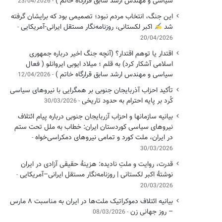
سیاسی ‌و مهندس ارشد سابق قرارگاه خاتم )
23/04/2026
این جنگ، انتخاب مردم نبود؛ تصمیمی بود که برایشان گرفته
شد
اکبر لکستانی، روزنامه‌نگار مستقل ایرانی-آمریکایی
20/04/2026
اقتدار یا توهم اقتدار؟ (آنچه جنگ اخیر درباره جمهوری
اسلامی آشکار کرد) به قلم ؛ میلاد ایوبی ایروانلو ( فعال
سیاسی و مهندس ارشد سابق قرارگاه خاتم )
12/04/2026
تأکید احزاب آذربایجان جنوبی بر همگرایی با نیروهای سیاسی
کُرد بر پایه احترام به حدود تاریخی
30/03/2026
بیانیه سازمانها و احزاب آزربایجان جنوبی درباره پیام ائتلاف
نیروهای سیاسی کوردستان ایران: خطاب به ملل تحت ستم
در ایران، ملت کورد و تمامی نیروهای دمکراسی‌خواه
30/03/2026
قدرت، روایت و ملتِ نادیده: هزینهٔ حقیقی آزادی در ایران
نوشتهٔ اکبر لکستانی | روزنامه‌نگار مستقل ایرانی–آمریکایی
20/03/2026
بیانیه ائتلاف دموکراتیک ملت‌ها در ایران به مناسبت ۸ مارس
– روز جهانی زن
08/03/2026