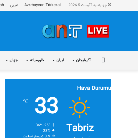
Azərbaycan Türkcəsi
عربي
ish
چهارشنبه, آگوست 5 2026
FA
آذربایجان
ایران
خاورمیانه
جهان
Hava Durumu
33
℃
Tabriz
36º - 25º
23%
3.9 کیلومتر/ساعت