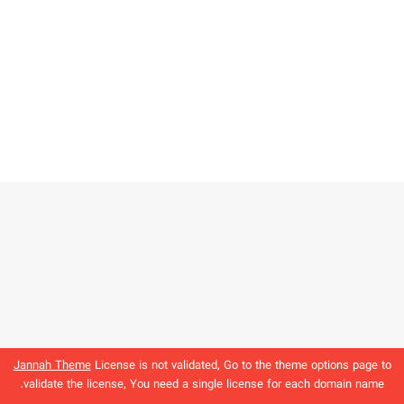
Jannah Theme
License is not validated, Go to the theme options page to
validate the license, You need a single license for each domain name.