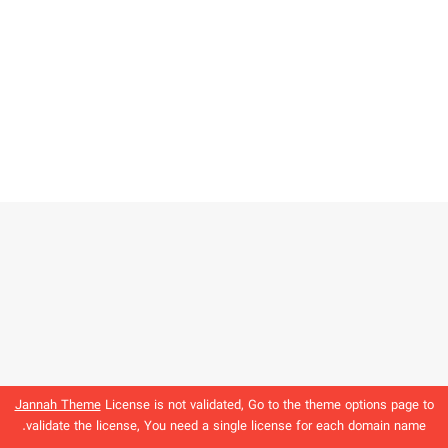
Jannah Theme
License is not validated, Go to the theme options page to
validate the license, You need a single license for each domain name.