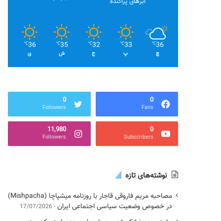
ابرهای پراکنده
36
35
32
33
36
℃
℃
℃
℃
℃
چ
پ
ج
ش
ی
0
0
Followers
Fans
11,980
0
Followers
Subscribers
نوشته‌های تازه
مصاحبه مریم فاروقی قاجار با روزنامه میشپاچا (Mishpacha)
در خصوص وضعیت سیاسی اجتماعی ایران
17/07/2026