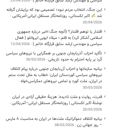
سیاسی ‌و مهندس ارشد سابق قرارگاه خاتم )
23/04/2026
این جنگ، انتخاب مردم نبود؛ تصمیمی بود که برایشان گرفته
شد
اکبر لکستانی، روزنامه‌نگار مستقل ایرانی-آمریکایی
20/04/2026
اقتدار یا توهم اقتدار؟ (آنچه جنگ اخیر درباره جمهوری
اسلامی آشکار کرد) به قلم ؛ میلاد ایوبی ایروانلو ( فعال
سیاسی و مهندس ارشد سابق قرارگاه خاتم )
12/04/2026
تأکید احزاب آذربایجان جنوبی بر همگرایی با نیروهای سیاسی
کُرد بر پایه احترام به حدود تاریخی
30/03/2026
بیانیه سازمانها و احزاب آزربایجان جنوبی درباره پیام ائتلاف
نیروهای سیاسی کوردستان ایران: خطاب به ملل تحت ستم
در ایران، ملت کورد و تمامی نیروهای دمکراسی‌خواه
30/03/2026
قدرت، روایت و ملتِ نادیده: هزینهٔ حقیقی آزادی در ایران
نوشتهٔ اکبر لکستانی | روزنامه‌نگار مستقل ایرانی–آمریکایی
20/03/2026
بیانیه ائتلاف دموکراتیک ملت‌ها در ایران به مناسبت ۸ مارس
– روز جهانی زن
08/03/2026