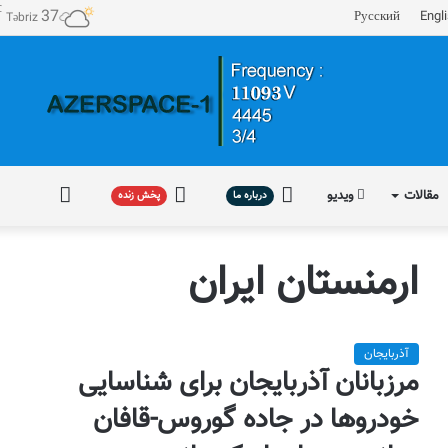
℃
37
Русский
Engl
Təbriz
مقالات
ویدیو
درباره
پخش
فارسی
درباره ما
پخش زنده
ما
زنده
ارمنستان ایران
آذربایجان
مرزبانان آذربایجان برای شناسایی
خودروها در جاده گوروس-قافان