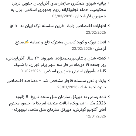
بیانیه شورای همکاری سازمان‌های آذربایجان جنوبی درباره
محکومیت حمله تجاوزکارانه رژیم جمهوری اسلامی ایران به
جمهوری آذربایجان
05/03/2026
اظهارات اختصاصی وارث آخرین سلسله ترک ایران به gdh
23/02/2026
اتحاد تورک و کورد کابوسِ مشترکِ تاج و عمامه
​صلاح
آرامش
23/02/2026
کشته شدن یاشار_نورمحمدزاده، شهروند ۴۲ ساله آذربایجانی،
روز جمعه ۱۹ دی‌ماه در فاز سه شهر پرندِ تهران، با شلیک
گلوله مأموران امنیتی جمهوری اسلامی
01/02/2026
وارث واقعی سلسله قاجار مشخص شد – مصاحبه اختصاصی
با نوه احمد شاه
23/01/2026
نامه رسمی به دبیرکل سازمان ملل متحد تاریخ: 8 ژانویه
2026 مکان: نیویورک، ایالات متحده آمریکا به حضور محترم
آقای آنتونیو گوترش، دبیرکل سازمان ملل متحد، نیویورک
12/01/2026