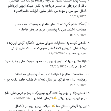
پشت پرده خشک شدن دریاچه ارومیه؛ روایت یک مهندس
ناظر از پروژه‌ای در بستر دریاچه به قلم: میلاد ایوبی ایروانلو
فعال سیاسی و مهندس ناظر سابق قرارگاه خاتم‌الانبیاء
10/07/2026
آرامگاه های گم‌شده شاهان قاجار و وصیت‌نامه مخفی —
مصاحبه اختصاصی با پرنسس مریم فاروقی قاجار
01/06/2026
نگاهی کوتاه به انتخابات شورای مرکزی «کنگره آزادی ایران»؛
ریشه های تاریخی «حذف» و ضرورت ضمانت های نهادی
سیمین صبری
22/05/2026
قزاقستان میراث اردوی زرین را به محور هویت ملی جدید خود
تبدیل می‌کند
21/05/2026
به مناسبت سالروز اعتراضات مردم آذربایجان به اهانت
روزنامه ایران به تورکها در سال ۱۳۸۵ خاطرات حامد یگانه پور
21/05/2026
احمدی‌نژاد یا پهلوی؟ افشاگری نیویورک تایمز و درس‌های تلخ
برای اپوزیسیون ایرانی
تئومان شاهین
21/05/2026
ایران؛ قربانیِ منطقِ بقا
میلاد ایوبی ایروانلو ( فعال