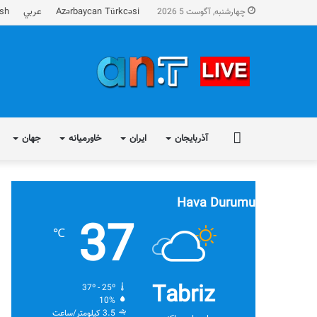
Azərbaycan Türkcəsi
عربي
ish
چهارشنبه, آگوست 5 2026
FA
آذربایجان
ایران
خاورمیانه
جهان
Hava Durumu
37
℃
Tabriz
37º - 25º
10%
3.5 کیلومتر/ساعت