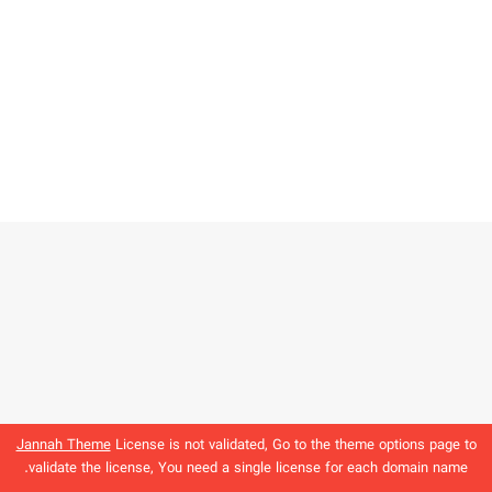
Jannah Theme
License is not validated, Go to the theme options page to
validate the license, You need a single license for each domain name.