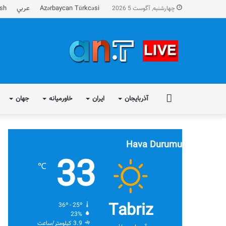
Azərbaycan Türkcəsi
عربي
ish
چهارشنبه, آگوست 5 2026
FA
آذربایجان
ایران
خاورمیانه
جهان
Hava Durumu
33
℃
Tabriz
36º - 25º
23%
3.9 کیلومتر/ساعت