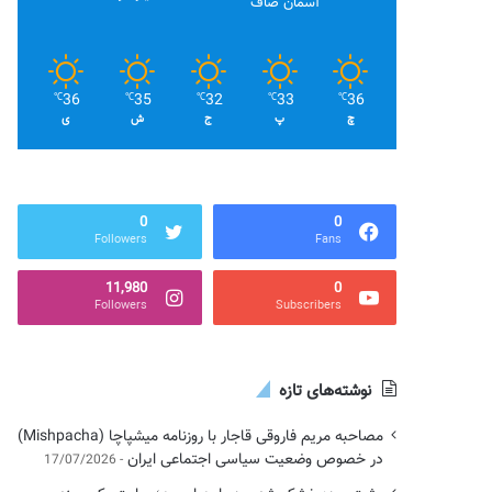
آسمان صاف
36
35
32
33
36
℃
℃
℃
℃
℃
چ
پ
ج
ش
ی
0
0
Followers
Fans
11,980
0
Followers
Subscribers
نوشته‌های تازه
مصاحبه مریم فاروقی قاجار با روزنامه میشپاچا (Mishpacha)
در خصوص وضعیت سیاسی اجتماعی ایران
17/07/2026