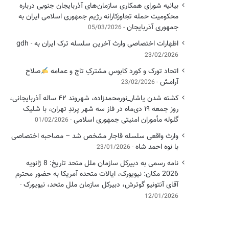
بیانیه شورای همکاری سازمان‌های آذربایجان جنوبی درباره
محکومیت حمله تجاوزکارانه رژیم جمهوری اسلامی ایران به
جمهوری آذربایجان
05/03/2026
اظهارات اختصاصی وارث آخرین سلسله ترک ایران به gdh
23/02/2026
اتحاد تورک و کورد کابوسِ مشترکِ تاج و عمامه
​صلاح
آرامش
23/02/2026
کشته شدن یاشار_نورمحمدزاده، شهروند ۴۲ ساله آذربایجانی،
روز جمعه ۱۹ دی‌ماه در فاز سه شهر پرندِ تهران، با شلیک
گلوله مأموران امنیتی جمهوری اسلامی
01/02/2026
وارث واقعی سلسله قاجار مشخص شد – مصاحبه اختصاصی
با نوه احمد شاه
23/01/2026
نامه رسمی به دبیرکل سازمان ملل متحد تاریخ: 8 ژانویه
2026 مکان: نیویورک، ایالات متحده آمریکا به حضور محترم
آقای آنتونیو گوترش، دبیرکل سازمان ملل متحد، نیویورک
12/01/2026