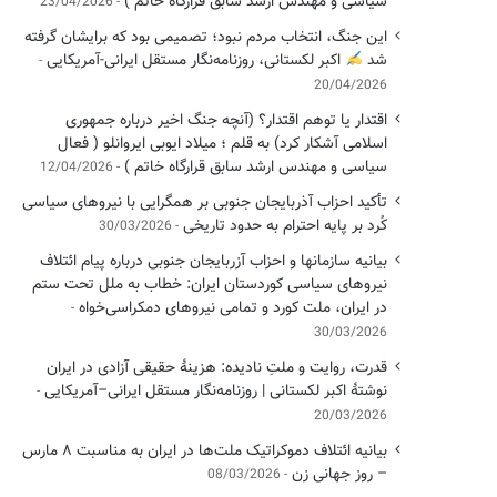
سیاسی ‌و مهندس ارشد سابق قرارگاه خاتم )
23/04/2026
این جنگ، انتخاب مردم نبود؛ تصمیمی بود که برایشان گرفته
شد
اکبر لکستانی، روزنامه‌نگار مستقل ایرانی-آمریکایی
20/04/2026
اقتدار یا توهم اقتدار؟ (آنچه جنگ اخیر درباره جمهوری
اسلامی آشکار کرد) به قلم ؛ میلاد ایوبی ایروانلو ( فعال
سیاسی و مهندس ارشد سابق قرارگاه خاتم )
12/04/2026
تأکید احزاب آذربایجان جنوبی بر همگرایی با نیروهای سیاسی
کُرد بر پایه احترام به حدود تاریخی
30/03/2026
بیانیه سازمانها و احزاب آزربایجان جنوبی درباره پیام ائتلاف
نیروهای سیاسی کوردستان ایران: خطاب به ملل تحت ستم
در ایران، ملت کورد و تمامی نیروهای دمکراسی‌خواه
30/03/2026
قدرت، روایت و ملتِ نادیده: هزینهٔ حقیقی آزادی در ایران
نوشتهٔ اکبر لکستانی | روزنامه‌نگار مستقل ایرانی–آمریکایی
20/03/2026
بیانیه ائتلاف دموکراتیک ملت‌ها در ایران به مناسبت ۸ مارس
– روز جهانی زن
08/03/2026