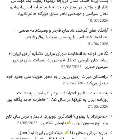
پشت پرده خشک شدن دریاچه ارومیه؛ روایت یک مهندس
ناظر از پروژه‌ای در بستر دریاچه به قلم: میلاد ایوبی ایروانلو
فعال سیاسی و مهندس ناظر سابق قرارگاه خاتم‌الانبیاء
10/07/2026
آرامگاه های گم‌شده شاهان قاجار و وصیت‌نامه مخفی —
مصاحبه اختصاصی با پرنسس مریم فاروقی قاجار
01/06/2026
نگاهی کوتاه به انتخابات شورای مرکزی «کنگره آزادی ایران»؛
ریشه های تاریخی «حذف» و ضرورت ضمانت های نهادی
سیمین صبری
22/05/2026
قزاقستان میراث اردوی زرین را به محور هویت ملی جدید خود
تبدیل می‌کند
21/05/2026
به مناسبت سالروز اعتراضات مردم آذربایجان به اهانت
روزنامه ایران به تورکها در سال ۱۳۸۵ خاطرات حامد یگانه پور
21/05/2026
احمدی‌نژاد یا پهلوی؟ افشاگری نیویورک تایمز و درس‌های تلخ
برای اپوزیسیون ایرانی
تئومان شاهین
21/05/2026
ایران؛ قربانیِ منطقِ بقا
میلاد ایوبی ایروانلو ( فعال