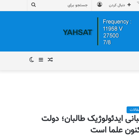
ورود
جستجو
دنبال کردن
برای
نوشته
سایدبار
تغییر
تصادفی
پوسته
قالات
انی ایدئولوژیک طالبان؛ دولت
نون علما است