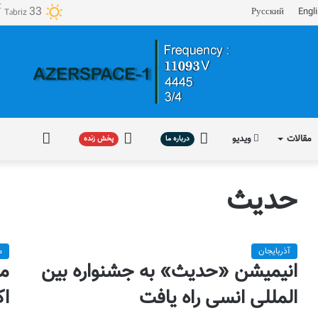
℃
33
Русский
Engl
Təbriz
مقالات
ویدیو
درباره
پخش
فارسی
درباره ما
پخش زنده
ما
زنده
حدیث
آذربایجان
م
انیمیشن «حدیث» به جشنواره بین
مب
المللی انسی راه یافت
اک