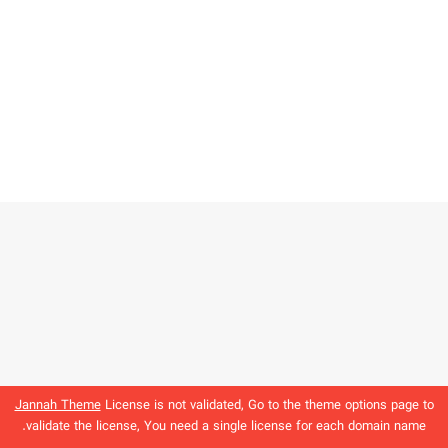
Jannah Theme
License is not validated, Go to the theme options page to
validate the license, You need a single license for each domain name.