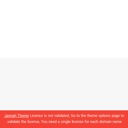
Jannah Theme
License is not validated, Go to the theme options page to
validate the license, You need a single license for each domain name.