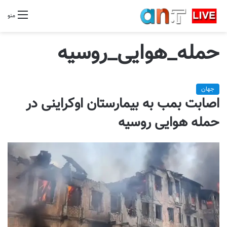
منو
حمله_هوایی_روسیه
جهان
اصابت بمب به بیمارستان اوکراینی در
حمله هوایی روسیه