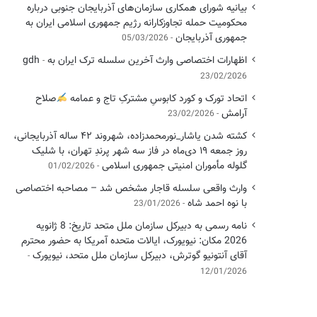
بیانیه شورای همکاری سازمان‌های آذربایجان جنوبی درباره
محکومیت حمله تجاوزکارانه رژیم جمهوری اسلامی ایران به
جمهوری آذربایجان
05/03/2026
اظهارات اختصاصی وارث آخرین سلسله ترک ایران به gdh
23/02/2026
اتحاد تورک و کورد کابوسِ مشترکِ تاج و عمامه
​صلاح
آرامش
23/02/2026
کشته شدن یاشار_نورمحمدزاده، شهروند ۴۲ ساله آذربایجانی،
روز جمعه ۱۹ دی‌ماه در فاز سه شهر پرندِ تهران، با شلیک
گلوله مأموران امنیتی جمهوری اسلامی
01/02/2026
وارث واقعی سلسله قاجار مشخص شد – مصاحبه اختصاصی
با نوه احمد شاه
23/01/2026
نامه رسمی به دبیرکل سازمان ملل متحد تاریخ: 8 ژانویه
2026 مکان: نیویورک، ایالات متحده آمریکا به حضور محترم
آقای آنتونیو گوترش، دبیرکل سازمان ملل متحد، نیویورک
12/01/2026