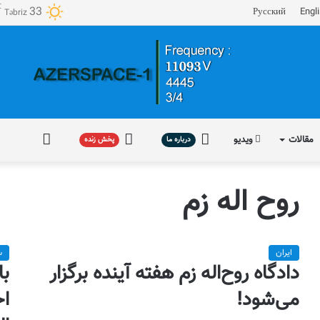
℃
33
Русский
Engl
Təbriz
مقالات
ویدیو
درباره
پخش
فارسی
درباره ما
پخش زنده
ما
زنده
روح اله زم
ایران
س
دادگاه روح‌اله زم هفته آینده برگزار
با
می‌شود!
اح