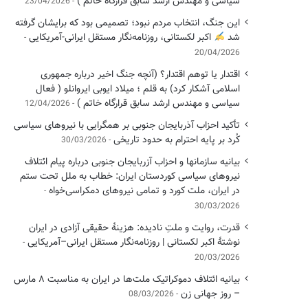
سیاسی ‌و مهندس ارشد سابق قرارگاه خاتم )
23/04/2026
این جنگ، انتخاب مردم نبود؛ تصمیمی بود که برایشان گرفته
شد
اکبر لکستانی، روزنامه‌نگار مستقل ایرانی-آمریکایی
20/04/2026
اقتدار یا توهم اقتدار؟ (آنچه جنگ اخیر درباره جمهوری
اسلامی آشکار کرد) به قلم ؛ میلاد ایوبی ایروانلو ( فعال
سیاسی و مهندس ارشد سابق قرارگاه خاتم )
12/04/2026
تأکید احزاب آذربایجان جنوبی بر همگرایی با نیروهای سیاسی
کُرد بر پایه احترام به حدود تاریخی
30/03/2026
بیانیه سازمانها و احزاب آزربایجان جنوبی درباره پیام ائتلاف
نیروهای سیاسی کوردستان ایران: خطاب به ملل تحت ستم
در ایران، ملت کورد و تمامی نیروهای دمکراسی‌خواه
30/03/2026
قدرت، روایت و ملتِ نادیده: هزینهٔ حقیقی آزادی در ایران
نوشتهٔ اکبر لکستانی | روزنامه‌نگار مستقل ایرانی–آمریکایی
20/03/2026
بیانیه ائتلاف دموکراتیک ملت‌ها در ایران به مناسبت ۸ مارس
– روز جهانی زن
08/03/2026