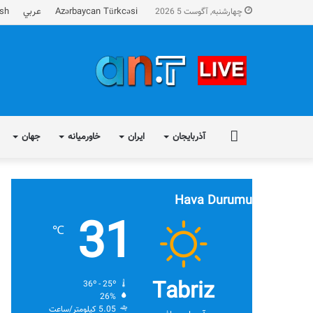
Azərbaycan Türkcəsi
عربي
ish
چهارشنبه, آگوست 5 2026
FA
آذربایجان
ایران
خاورمیانه
جهان
Hava Durumu
31
℃
Tabriz
36º - 25º
26%
5.05 کیلومتر/ساعت