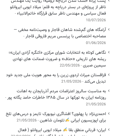
پشت پرده خشک شدن دریاچه ارومیه؛ روایت یک مهندس
ناظر از پروژه‌ای در بستر دریاچه به قلم: میلاد ایوبی ایروانلو
فعال سیاسی و مهندس ناظر سابق قرارگاه خاتم‌الانبیاء
10/07/2026
آرامگاه های گم‌شده شاهان قاجار و وصیت‌نامه مخفی —
مصاحبه اختصاصی با پرنسس مریم فاروقی قاجار
01/06/2026
نگاهی کوتاه به انتخابات شورای مرکزی «کنگره آزادی ایران»؛
ریشه های تاریخی «حذف» و ضرورت ضمانت های نهادی
سیمین صبری
22/05/2026
قزاقستان میراث اردوی زرین را به محور هویت ملی جدید خود
تبدیل می‌کند
21/05/2026
به مناسبت سالروز اعتراضات مردم آذربایجان به اهانت
روزنامه ایران به تورکها در سال ۱۳۸۵ خاطرات حامد یگانه پور
21/05/2026
احمدی‌نژاد یا پهلوی؟ افشاگری نیویورک تایمز و درس‌های تلخ
برای اپوزیسیون ایرانی
تئومان شاهین
21/05/2026
ایران؛ قربانیِ منطقِ بقا
میلاد ایوبی ایروانلو ( فعال