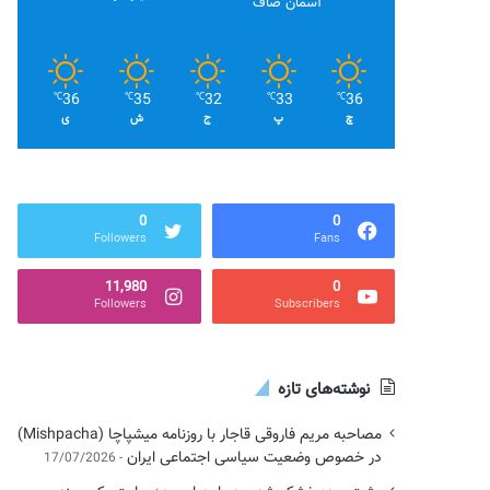
آسمان صاف
36
35
32
33
36
℃
℃
℃
℃
℃
چ
پ
ج
ش
ی
0
0
Followers
Fans
11,980
0
Followers
Subscribers
نوشته‌های تازه
مصاحبه مریم فاروقی قاجار با روزنامه میشپاچا (Mishpacha)
در خصوص وضعیت سیاسی اجتماعی ایران
17/07/2026