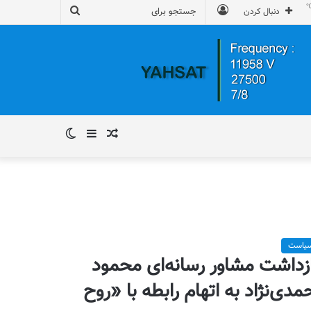
ورود
جستجو
دنبال کردن
برای
نوشته
سایدبار
تغییر
تصادفی
پوسته
یاست
زداشت مشاور رسانه‌ای محمود
مدی‌نژاد به اتهام رابطه با «روح