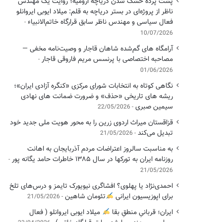
پشت پرده خشک شدن دریاچه ارومیه؛ روایت یک مهندس
ناظر از پروژه‌ای در بستر دریاچه به قلم: میلاد ایوبی ایروانلو
فعال سیاسی و مهندس ناظر سابق قرارگاه خاتم‌الانبیاء
10/07/2026
آرامگاه های گم‌شده شاهان قاجار و وصیت‌نامه مخفی —
مصاحبه اختصاصی با پرنسس مریم فاروقی قاجار
01/06/2026
نگاهی کوتاه به انتخابات شورای مرکزی «کنگره آزادی ایران»؛
ریشه های تاریخی «حذف» و ضرورت ضمانت های نهادی
سیمین صبری
22/05/2026
قزاقستان میراث اردوی زرین را به محور هویت ملی جدید خود
تبدیل می‌کند
21/05/2026
به مناسبت سالروز اعتراضات مردم آذربایجان به اهانت
روزنامه ایران به تورکها در سال ۱۳۸۵ خاطرات حامد یگانه پور
21/05/2026
احمدی‌نژاد یا پهلوی؟ افشاگری نیویورک تایمز و درس‌های تلخ
برای اپوزیسیون ایرانی
تئومان شاهین
21/05/2026
ایران؛ قربانیِ منطقِ بقا
میلاد ایوبی ایروانلو ( فعال