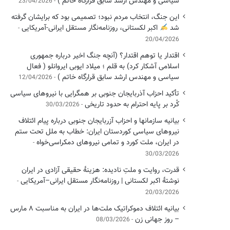
سیاسی ‌و مهندس ارشد سابق قرارگاه خاتم )
23/04/2026
این جنگ، انتخاب مردم نبود؛ تصمیمی بود که برایشان گرفته
شد
اکبر لکستانی، روزنامه‌نگار مستقل ایرانی-آمریکایی
20/04/2026
اقتدار یا توهم اقتدار؟ (آنچه جنگ اخیر درباره جمهوری
اسلامی آشکار کرد) به قلم ؛ میلاد ایوبی ایروانلو ( فعال
سیاسی و مهندس ارشد سابق قرارگاه خاتم )
12/04/2026
تأکید احزاب آذربایجان جنوبی بر همگرایی با نیروهای سیاسی
کُرد بر پایه احترام به حدود تاریخی
30/03/2026
بیانیه سازمانها و احزاب آزربایجان جنوبی درباره پیام ائتلاف
نیروهای سیاسی کوردستان ایران: خطاب به ملل تحت ستم
در ایران، ملت کورد و تمامی نیروهای دمکراسی‌خواه
30/03/2026
قدرت، روایت و ملتِ نادیده: هزینهٔ حقیقی آزادی در ایران
نوشتهٔ اکبر لکستانی | روزنامه‌نگار مستقل ایرانی–آمریکایی
20/03/2026
بیانیه ائتلاف دموکراتیک ملت‌ها در ایران به مناسبت ۸ مارس
– روز جهانی زن
08/03/2026