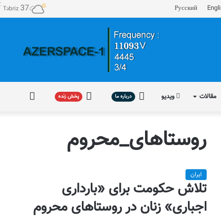
℃
37
Русский
Engl
Təbriz
مقالات
ویدیو
درباره
پخش
فارسی
درباره ما
پخش زنده
ما
زنده
روستاهای_محروم
ایران
تلاش حکومت برای «بارداری
اجباری» زنان در روستاهای محروم