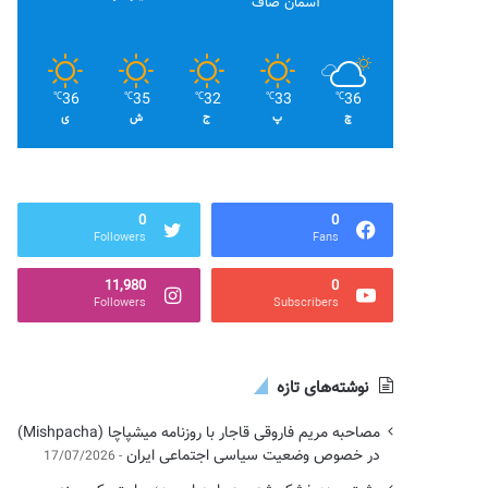
آسمان صاف
36
35
32
33
36
℃
℃
℃
℃
℃
چ
پ
ج
ش
ی
0
0
Followers
Fans
11,980
0
Followers
Subscribers
نوشته‌های تازه
مصاحبه مریم فاروقی قاجار با روزنامه میشپاچا (Mishpacha)
در خصوص وضعیت سیاسی اجتماعی ایران
17/07/2026