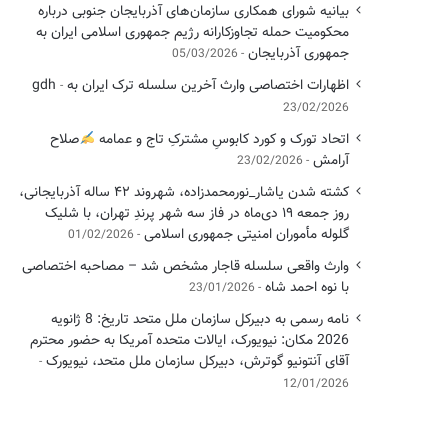
بیانیه شورای همکاری سازمان‌های آذربایجان جنوبی درباره
محکومیت حمله تجاوزکارانه رژیم جمهوری اسلامی ایران به
جمهوری آذربایجان
05/03/2026
اظهارات اختصاصی وارث آخرین سلسله ترک ایران به gdh
23/02/2026
اتحاد تورک و کورد کابوسِ مشترکِ تاج و عمامه
​صلاح
آرامش
23/02/2026
کشته شدن یاشار_نورمحمدزاده، شهروند ۴۲ ساله آذربایجانی،
روز جمعه ۱۹ دی‌ماه در فاز سه شهر پرندِ تهران، با شلیک
گلوله مأموران امنیتی جمهوری اسلامی
01/02/2026
وارث واقعی سلسله قاجار مشخص شد – مصاحبه اختصاصی
با نوه احمد شاه
23/01/2026
نامه رسمی به دبیرکل سازمان ملل متحد تاریخ: 8 ژانویه
2026 مکان: نیویورک، ایالات متحده آمریکا به حضور محترم
آقای آنتونیو گوترش، دبیرکل سازمان ملل متحد، نیویورک
12/01/2026