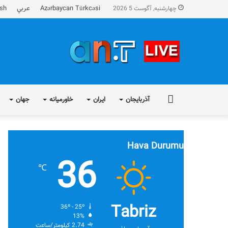
Azərbaycan Türkcəsi
عربي
ish
چهارشنبه, آگوست 5 2026
FA
آذربایجان
ایران
خاورمیانه
جهان
Hava Durumu
36
℃
Tabriz
36º - 25º
13%
2.74 کیلومتر/ساعت