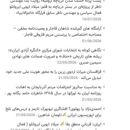
پشت پرده خشک شدن دریاچه ارومیه؛ روایت یک مهندس
ناظر از پروژه‌ای در بستر دریاچه به قلم: میلاد ایوبی ایروانلو
فعال سیاسی و مهندس ناظر سابق قرارگاه خاتم‌الانبیاء
10/07/2026
آرامگاه های گم‌شده شاهان قاجار و وصیت‌نامه مخفی —
مصاحبه اختصاصی با پرنسس مریم فاروقی قاجار
01/06/2026
نگاهی کوتاه به انتخابات شورای مرکزی «کنگره آزادی ایران»؛
ریشه های تاریخی «حذف» و ضرورت ضمانت های نهادی
سیمین صبری
22/05/2026
قزاقستان میراث اردوی زرین را به محور هویت ملی جدید خود
تبدیل می‌کند
21/05/2026
به مناسبت سالروز اعتراضات مردم آذربایجان به اهانت
روزنامه ایران به تورکها در سال ۱۳۸۵ خاطرات حامد یگانه پور
21/05/2026
احمدی‌نژاد یا پهلوی؟ افشاگری نیویورک تایمز و درس‌های تلخ
برای اپوزیسیون ایرانی
تئومان شاهین
21/05/2026
ایران؛ قربانیِ منطقِ بقا
میلاد ایوبی ایروانلو ( فعال