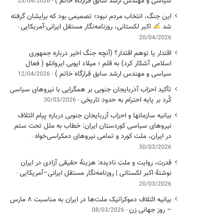
سیاسی ‌و مهندس ارشد سابق قرارگاه خاتم )
23/04/2026
این جنگ، انتخاب مردم نبود؛ تصمیمی بود که برایشان گرفته
شد
اکبر لکستانی، روزنامه‌نگار مستقل ایرانی-آمریکایی
20/04/2026
اقتدار یا توهم اقتدار؟ (آنچه جنگ اخیر درباره جمهوری
اسلامی آشکار کرد) به قلم ؛ میلاد ایوبی ایروانلو ( فعال
سیاسی و مهندس ارشد سابق قرارگاه خاتم )
12/04/2026
تأکید احزاب آذربایجان جنوبی بر همگرایی با نیروهای سیاسی
کُرد بر پایه احترام به حدود تاریخی
30/03/2026
بیانیه سازمانها و احزاب آزربایجان جنوبی درباره پیام ائتلاف
نیروهای سیاسی کوردستان ایران: خطاب به ملل تحت ستم
در ایران، ملت کورد و تمامی نیروهای دمکراسی‌خواه
30/03/2026
قدرت، روایت و ملتِ نادیده: هزینهٔ حقیقی آزادی در ایران
نوشتهٔ اکبر لکستانی | روزنامه‌نگار مستقل ایرانی–آمریکایی
20/03/2026
بیانیه ائتلاف دموکراتیک ملت‌ها در ایران به مناسبت ۸ مارس
– روز جهانی زن
08/03/2026