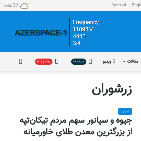
℃
37
Русский
Engl
Təbriz
مقالات
ویدیو
درباره
پخش
فارسی
درباره ما
پخش زنده
ما
زنده
زرشوران
ایران
جیوه و سیانور سهم مردم تیکان‌تپه
از بزرگترین معدن طلای خاورمیانه