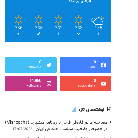
ابرهای پراکنده
36
35
32
33
36
℃
℃
℃
℃
℃
چ
پ
ج
ش
ی
0
0
Followers
Fans
11,980
0
Followers
Subscribers
نوشته‌های تازه
مصاحبه مریم فاروقی قاجار با روزنامه میشپاچا (Mishpacha)
در خصوص وضعیت سیاسی اجتماعی ایران
17/07/2026