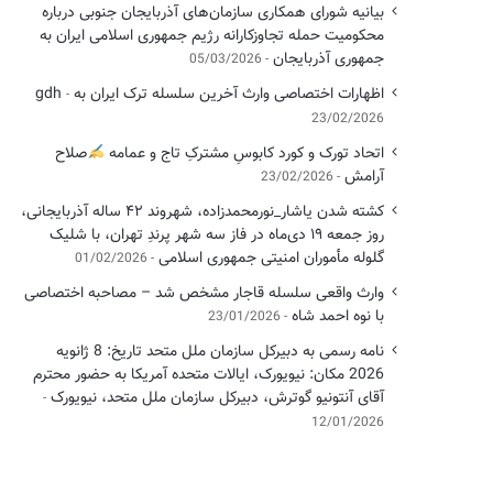
بیانیه شورای همکاری سازمان‌های آذربایجان جنوبی درباره
محکومیت حمله تجاوزکارانه رژیم جمهوری اسلامی ایران به
جمهوری آذربایجان
05/03/2026
اظهارات اختصاصی وارث آخرین سلسله ترک ایران به gdh
23/02/2026
اتحاد تورک و کورد کابوسِ مشترکِ تاج و عمامه
​صلاح
آرامش
23/02/2026
کشته شدن یاشار_نورمحمدزاده، شهروند ۴۲ ساله آذربایجانی،
روز جمعه ۱۹ دی‌ماه در فاز سه شهر پرندِ تهران، با شلیک
گلوله مأموران امنیتی جمهوری اسلامی
01/02/2026
وارث واقعی سلسله قاجار مشخص شد – مصاحبه اختصاصی
با نوه احمد شاه
23/01/2026
نامه رسمی به دبیرکل سازمان ملل متحد تاریخ: 8 ژانویه
2026 مکان: نیویورک، ایالات متحده آمریکا به حضور محترم
آقای آنتونیو گوترش، دبیرکل سازمان ملل متحد، نیویورک
12/01/2026