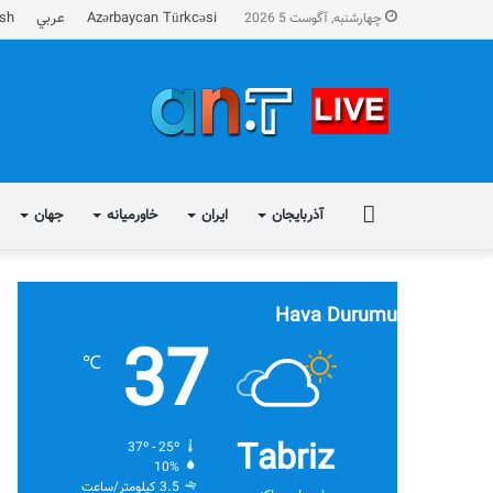
Azərbaycan Türkcəsi
عربي
ish
چهارشنبه, آگوست 5 2026
FA
آذربایجان
ایران
خاورمیانه
جهان
Hava Durumu
37
℃
Tabriz
37º - 25º
10%
3.5 کیلومتر/ساعت