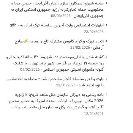
بیانیه شورای همکاری سازمان‌های آذربایجان جنوبی درباره
محکومیت حمله تجاوزکارانه رژیم جمهوری اسلامی ایران به
جمهوری آذربایجان
05/03/2026
اظهارات اختصاصی وارث آخرین سلسله ترک ایران به gdh
23/02/2026
اتحاد تورک و کورد کابوسِ مشترکِ تاج و عمامه
​صلاح
آرامش
23/02/2026
کشته شدن یاشار_نورمحمدزاده، شهروند ۴۲ ساله آذربایجانی،
روز جمعه ۱۹ دی‌ماه در فاز سه شهر پرندِ تهران، با شلیک
گلوله مأموران امنیتی جمهوری اسلامی
01/02/2026
وارث واقعی سلسله قاجار مشخص شد – مصاحبه اختصاصی
با نوه احمد شاه
23/01/2026
نامه رسمی به دبیرکل سازمان ملل متحد تاریخ: 8 ژانویه
2026 مکان: نیویورک، ایالات متحده آمریکا به حضور محترم
آقای آنتونیو گوترش، دبیرکل سازمان ملل متحد، نیویورک
12/01/2026