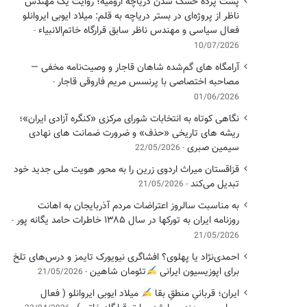
پشت پرده خشک شدن دریاچه ارومیه؛ روایت یک مهندس
ناظر از پروژه‌ای در بستر دریاچه به قلم: میلاد ایوبی ایروانلو
فعال سیاسی و مهندس ناظر سابق قرارگاه خاتم‌الانبیاء
10/07/2026
آرامگاه های گم‌شده شاهان قاجار و وصیت‌نامه مخفی —
مصاحبه اختصاصی با پرنسس مریم فاروقی قاجار
01/06/2026
نگاهی کوتاه به انتخابات شورای مرکزی «کنگره آزادی ایران»؛
ریشه های تاریخی «حذف» و ضرورت ضمانت های نهادی
سیمین صبری
22/05/2026
قزاقستان میراث اردوی زرین را به محور هویت ملی جدید خود
تبدیل می‌کند
21/05/2026
به مناسبت سالروز اعتراضات مردم آذربایجان به اهانت
روزنامه ایران به تورکها در سال ۱۳۸۵ خاطرات حامد یگانه پور
21/05/2026
احمدی‌نژاد یا پهلوی؟ افشاگری نیویورک تایمز و درس‌های تلخ
برای اپوزیسیون ایرانی
تئومان شاهین
21/05/2026
ایران؛ قربانیِ منطقِ بقا
میلاد ایوبی ایروانلو ( فعال