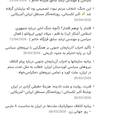
سیاسی ‌و مهندس ارشد سابق قرارگاه خاتم )
23/04/2026
این جنگ، انتخاب مردم نبود؛ تصمیمی بود که برایشان گرفته
شد
اکبر لکستانی، روزنامه‌نگار مستقل ایرانی-آمریکایی
20/04/2026
اقتدار یا توهم اقتدار؟ (آنچه جنگ اخیر درباره جمهوری
اسلامی آشکار کرد) به قلم ؛ میلاد ایوبی ایروانلو ( فعال
سیاسی و مهندس ارشد سابق قرارگاه خاتم )
12/04/2026
تأکید احزاب آذربایجان جنوبی بر همگرایی با نیروهای سیاسی
کُرد بر پایه احترام به حدود تاریخی
30/03/2026
بیانیه سازمانها و احزاب آزربایجان جنوبی درباره پیام ائتلاف
نیروهای سیاسی کوردستان ایران: خطاب به ملل تحت ستم
در ایران، ملت کورد و تمامی نیروهای دمکراسی‌خواه
30/03/2026
قدرت، روایت و ملتِ نادیده: هزینهٔ حقیقی آزادی در ایران
نوشتهٔ اکبر لکستانی | روزنامه‌نگار مستقل ایرانی–آمریکایی
20/03/2026
بیانیه ائتلاف دموکراتیک ملت‌ها در ایران به مناسبت ۸ مارس
– روز جهانی زن
08/03/2026