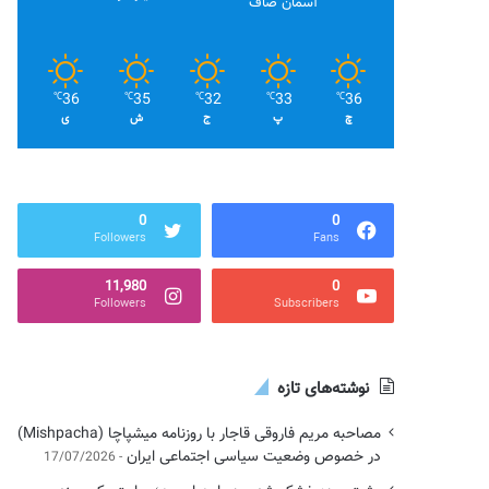
آسمان صاف
36
35
32
33
36
℃
℃
℃
℃
℃
چ
پ
ج
ش
ی
0
0
Followers
Fans
11,980
0
Followers
Subscribers
نوشته‌های تازه
مصاحبه مریم فاروقی قاجار با روزنامه میشپاچا (Mishpacha)
در خصوص وضعیت سیاسی اجتماعی ایران
17/07/2026