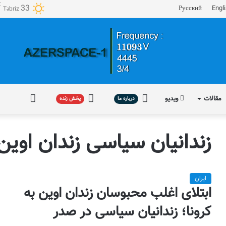
℃
33
Русский
Engl
Təbriz
مقالات
ویدیو
درباره
پخش
فارسی
درباره ما
پخش زنده
ما
زنده
زندانیان سیاسی زندان اوین
ایران
ابتلای اغلب محبوسان زندان اوین به
کرونا؛ زندانیان سیاسی در صدر