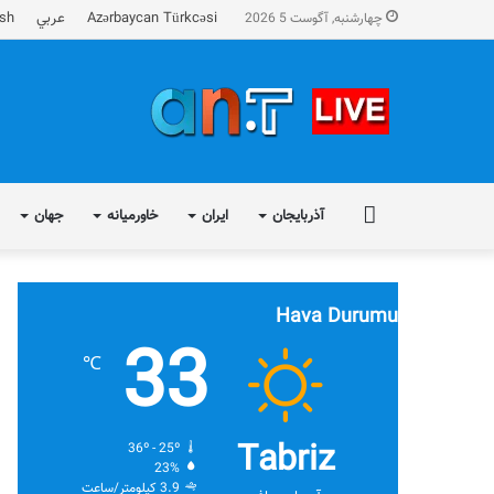
Azərbaycan Türkcəsi
عربي
ish
چهارشنبه, آگوست 5 2026
FA
آذربایجان
ایران
خاورمیانه
جهان
Hava Durumu
33
℃
Tabriz
36º - 25º
23%
3.9 کیلومتر/ساعت