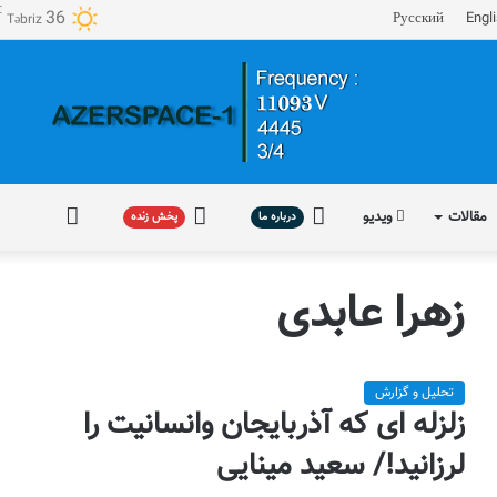
℃
36
Русский
Engl
Təbriz
مقالات
ویدیو
درباره
پخش
فارسی
درباره ما
پخش زنده
ما
زنده
زهرا عابدی
تحلیل و گزارش
زلزله ای که آذربایجان وانسانیت را
لرزانید!/ سعید مینایی