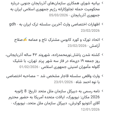
بیانیه شورای همکاری سازمان‌های آذربایجان جنوبی درباره
محکومیت حمله تجاوزکارانه رژیم جمهوری اسلامی ایران به
جمهوری آذربایجان
05/03/2026
اظهارات اختصاصی وارث آخرین سلسله ترک ایران به gdh
23/02/2026
اتحاد تورک و کورد کابوسِ مشترکِ تاج و عمامه
​صلاح
آرامش
23/02/2026
کشته شدن یاشار_نورمحمدزاده، شهروند ۴۲ ساله آذربایجانی،
روز جمعه ۱۹ دی‌ماه در فاز سه شهر پرندِ تهران، با شلیک
گلوله مأموران امنیتی جمهوری اسلامی
01/02/2026
وارث واقعی سلسله قاجار مشخص شد – مصاحبه اختصاصی
با نوه احمد شاه
23/01/2026
نامه رسمی به دبیرکل سازمان ملل متحد تاریخ: 8 ژانویه
2026 مکان: نیویورک، ایالات متحده آمریکا به حضور محترم
آقای آنتونیو گوترش، دبیرکل سازمان ملل متحد، نیویورک
12/01/2026