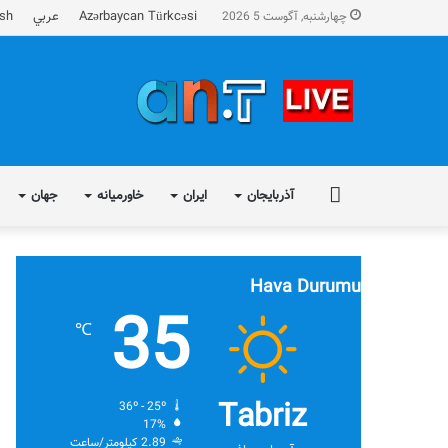
Azərbaycan Türkcəsi
عربي
ish
چهارشنبه, آگوست 5 2026
FA
آذربایجان
ایران
خاورمیانه
جهان
Hava Durumu
35
℃
Tabriz
36º - 25º
17%
2.89 کیلومتر/ساعت