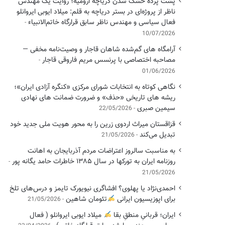
پشت پرده خشک شدن دریاچه ارومیه؛ روایت یک مهندس
ناظر از پروژه‌ای در بستر دریاچه به قلم: میلاد ایوبی ایروانلو
فعال سیاسی و مهندس ناظر سابق قرارگاه خاتم‌الانبیاء
10/07/2026
آرامگاه های گم‌شده شاهان قاجار و وصیت‌نامه مخفی —
مصاحبه اختصاصی با پرنسس مریم فاروقی قاجار
01/06/2026
نگاهی کوتاه به انتخابات شورای مرکزی «کنگره آزادی ایران»؛
ریشه های تاریخی «حذف» و ضرورت ضمانت های نهادی
سیمین صبری
22/05/2026
قزاقستان میراث اردوی زرین را به محور هویت ملی جدید خود
تبدیل می‌کند
21/05/2026
به مناسبت سالروز اعتراضات مردم آذربایجان به اهانت
روزنامه ایران به تورکها در سال ۱۳۸۵ خاطرات حامد یگانه پور
21/05/2026
احمدی‌نژاد یا پهلوی؟ افشاگری نیویورک تایمز و درس‌های تلخ
برای اپوزیسیون ایرانی
تئومان شاهین
21/05/2026
ایران؛ قربانیِ منطقِ بقا
میلاد ایوبی ایروانلو ( فعال