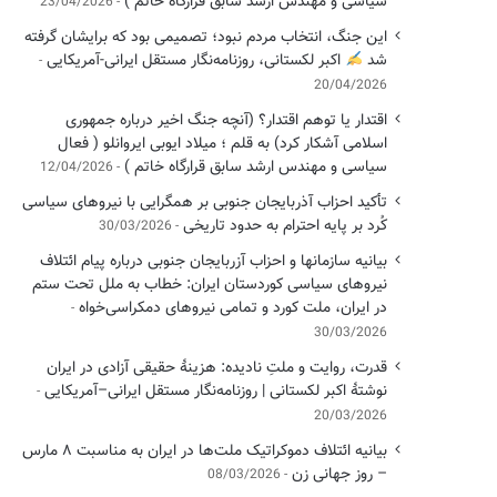
سیاسی ‌و مهندس ارشد سابق قرارگاه خاتم )
23/04/2026
این جنگ، انتخاب مردم نبود؛ تصمیمی بود که برایشان گرفته
شد
اکبر لکستانی، روزنامه‌نگار مستقل ایرانی-آمریکایی
20/04/2026
اقتدار یا توهم اقتدار؟ (آنچه جنگ اخیر درباره جمهوری
اسلامی آشکار کرد) به قلم ؛ میلاد ایوبی ایروانلو ( فعال
سیاسی و مهندس ارشد سابق قرارگاه خاتم )
12/04/2026
تأکید احزاب آذربایجان جنوبی بر همگرایی با نیروهای سیاسی
کُرد بر پایه احترام به حدود تاریخی
30/03/2026
بیانیه سازمانها و احزاب آزربایجان جنوبی درباره پیام ائتلاف
نیروهای سیاسی کوردستان ایران: خطاب به ملل تحت ستم
در ایران، ملت کورد و تمامی نیروهای دمکراسی‌خواه
30/03/2026
قدرت، روایت و ملتِ نادیده: هزینهٔ حقیقی آزادی در ایران
نوشتهٔ اکبر لکستانی | روزنامه‌نگار مستقل ایرانی–آمریکایی
20/03/2026
بیانیه ائتلاف دموکراتیک ملت‌ها در ایران به مناسبت ۸ مارس
– روز جهانی زن
08/03/2026