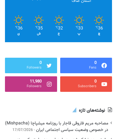
آسمان صاف
36
35
32
33
36
℃
℃
℃
℃
℃
چ
پ
ج
ش
ی
0
0
Followers
Fans
11,980
0
Followers
Subscribers
نوشته‌های تازه
مصاحبه مریم فاروقی قاجار با روزنامه میشپاچا (Mishpacha)
در خصوص وضعیت سیاسی اجتماعی ایران
17/07/2026