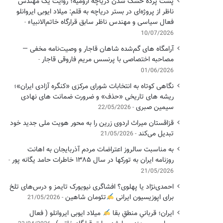
پشت پرده خشک شدن دریاچه ارومیه؛ روایت یک مهندس
ناظر از پروژه‌ای در بستر دریاچه به قلم: میلاد ایوبی ایروانلو
فعال سیاسی و مهندس ناظر سابق قرارگاه خاتم‌الانبیاء
10/07/2026
آرامگاه های گم‌شده شاهان قاجار و وصیت‌نامه مخفی —
مصاحبه اختصاصی با پرنسس مریم فاروقی قاجار
01/06/2026
نگاهی کوتاه به انتخابات شورای مرکزی «کنگره آزادی ایران»؛
ریشه های تاریخی «حذف» و ضرورت ضمانت های نهادی
سیمین صبری
22/05/2026
قزاقستان میراث اردوی زرین را به محور هویت ملی جدید خود
تبدیل می‌کند
21/05/2026
به مناسبت سالروز اعتراضات مردم آذربایجان به اهانت
روزنامه ایران به تورکها در سال ۱۳۸۵ خاطرات حامد یگانه پور
21/05/2026
احمدی‌نژاد یا پهلوی؟ افشاگری نیویورک تایمز و درس‌های تلخ
برای اپوزیسیون ایرانی
تئومان شاهین
21/05/2026
ایران؛ قربانیِ منطقِ بقا
میلاد ایوبی ایروانلو ( فعال