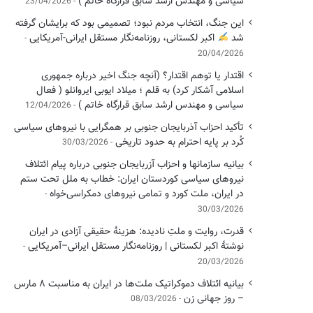
سیاسی ‌و مهندس ارشد سابق قرارگاه خاتم )
23/04/2026
این جنگ، انتخاب مردم نبود؛ تصمیمی بود که برایشان گرفته
شد
اکبر لکستانی، روزنامه‌نگار مستقل ایرانی-آمریکایی
20/04/2026
اقتدار یا توهم اقتدار؟ (آنچه جنگ اخیر درباره جمهوری
اسلامی آشکار کرد) به قلم ؛ میلاد ایوبی ایروانلو ( فعال
سیاسی و مهندس ارشد سابق قرارگاه خاتم )
12/04/2026
تأکید احزاب آذربایجان جنوبی بر همگرایی با نیروهای سیاسی
کُرد بر پایه احترام به حدود تاریخی
30/03/2026
بیانیه سازمانها و احزاب آزربایجان جنوبی درباره پیام ائتلاف
نیروهای سیاسی کوردستان ایران: خطاب به ملل تحت ستم
در ایران، ملت کورد و تمامی نیروهای دمکراسی‌خواه
30/03/2026
قدرت، روایت و ملتِ نادیده: هزینهٔ حقیقی آزادی در ایران
نوشتهٔ اکبر لکستانی | روزنامه‌نگار مستقل ایرانی–آمریکایی
20/03/2026
بیانیه ائتلاف دموکراتیک ملت‌ها در ایران به مناسبت ۸ مارس
– روز جهانی زن
08/03/2026