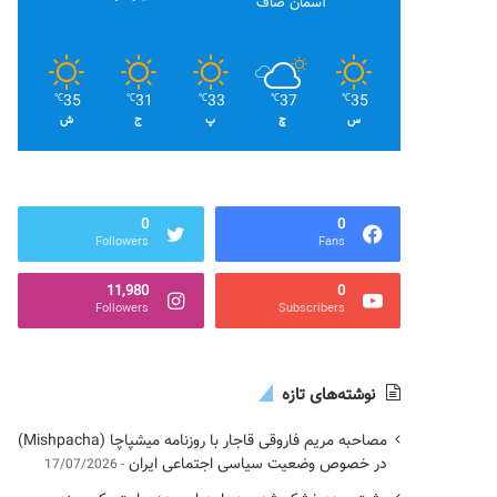
آسمان صاف
35
31
33
37
35
℃
℃
℃
℃
℃
س
چ
پ
ج
ش
0
0
Followers
Fans
11,980
0
Followers
Subscribers
نوشته‌های تازه
مصاحبه مریم فاروقی قاجار با روزنامه میشپاچا (Mishpacha)
در خصوص وضعیت سیاسی اجتماعی ایران
17/07/2026