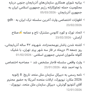
بیانیه شورای همکاری سازمان‌های آذربایجان جنوبی درباره
محکومیت حمله تجاوزکارانه رژیم جمهوری اسلامی ایران به
جمهوری آذربایجان
05/03/2026
اظهارات اختصاصی وارث آخرین سلسله ترک ایران به gdh
23/02/2026
اتحاد تورک و کورد کابوسِ مشترکِ تاج و عمامه
​صلاح
آرامش
23/02/2026
کشته شدن یاشار_نورمحمدزاده، شهروند ۴۲ ساله آذربایجانی،
روز جمعه ۱۹ دی‌ماه در فاز سه شهر پرندِ تهران، با شلیک
گلوله مأموران امنیتی جمهوری اسلامی
01/02/2026
وارث واقعی سلسله قاجار مشخص شد – مصاحبه اختصاصی
با نوه احمد شاه
23/01/2026
نامه رسمی به دبیرکل سازمان ملل متحد تاریخ: 8 ژانویه
2026 مکان: نیویورک، ایالات متحده آمریکا به حضور محترم
آقای آنتونیو گوترش، دبیرکل سازمان ملل متحد، نیویورک
12/01/2026