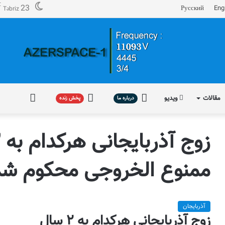
℃
23
Русский
Eng
Təbriz
مقالات
ویدیو
درباره
پخش
فارسی
درباره ما
پخش زنده
ما
زنده
ممنوع الخروجی محکوم شد
آذربایجان
زوج آذربایجانی هرکدام به ۲ سال