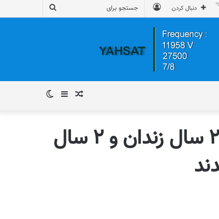
ورود
جستجو
دنبال کردن
برای
نوشته
سایدبار
تغییر
تصادفی
پوسته
زوج آذربایجانی هرکدام به ۲ سال زندان و ۲ سال
ند