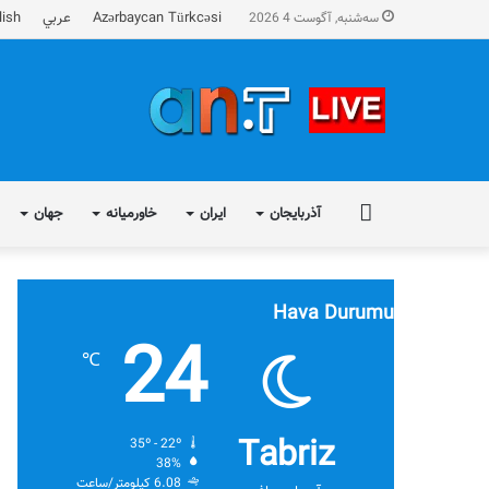
Azərbaycan Türkcəsi
عربي
lish
سه‌شنبه, آگوست 4 2026
FA
آذربایجان
ایران
خاورمیانه
جهان
Hava Durumu
24
℃
Tabriz
35º - 22º
38%
6.08 کیلومتر/ساعت