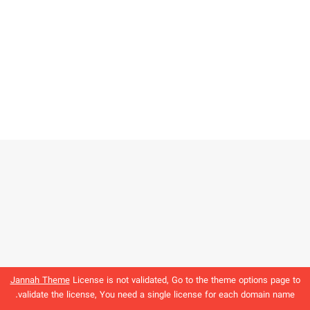
Jannah Theme
License is not validated, Go to the theme options page to
validate the license, You need a single license for each domain name.