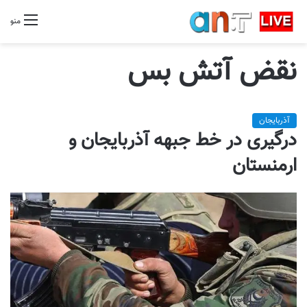
منو
نقض آتش بس
آذربایجان
درگیری در خط جبهه آذربایجان و
ارمنستان