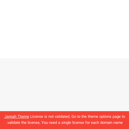
Jannah Theme
License is not validated, Go to the theme options page to
validate the license, You need a single license for each domain name.