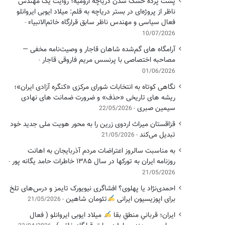
پشت پرده خشک شدن دریاچه ارومیه؛ روایت یک مهندس
ناظر از پروژه‌ای در بستر دریاچه به قلم: میلاد ایوبی ایروانلو
فعال سیاسی و مهندس ناظر سابق قرارگاه خاتم‌الانبیاء
10/07/2026
آرامگاه های گم‌شده شاهان قاجار و وصیت‌نامه مخفی —
مصاحبه اختصاصی با پرنسس مریم فاروقی قاجار
01/06/2026
نگاهی کوتاه به انتخابات شورای مرکزی «کنگره آزادی ایران»؛
ریشه های تاریخی «حذف» و ضرورت ضمانت های نهادی
سیمین صبری
22/05/2026
قزاقستان میراث اردوی زرین را به محور هویت ملی جدید خود
تبدیل می‌کند
21/05/2026
به مناسبت سالروز اعتراضات مردم آذربایجان به اهانت
روزنامه ایران به تورکها در سال ۱۳۸۵ خاطرات حامد یگانه پور
21/05/2026
احمدی‌نژاد یا پهلوی؟ افشاگری نیویورک تایمز و درس‌های تلخ
برای اپوزیسیون ایرانی
تئومان شاهین
21/05/2026
ایران؛ قربانیِ منطقِ بقا
میلاد ایوبی ایروانلو ( فعال