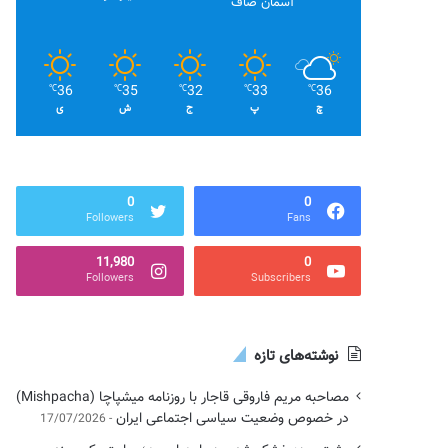
آسمان صاف
36
35
32
33
36
℃
℃
℃
℃
℃
چ
پ
ج
ش
ی
0
0
Followers
Fans
11,980
0
Followers
Subscribers
نوشته‌های تازه
مصاحبه مریم فاروقی قاجار با روزنامه میشپاچا (Mishpacha)
در خصوص وضعیت سیاسی اجتماعی ایران
17/07/2026