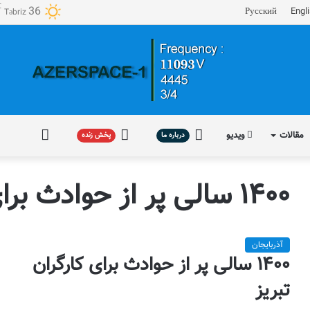
℃
36
Русский
Engl
Təbriz
مقالات
ویدیو
درباره
پخش
فارسی
درباره ما
پخش زنده
ما
زنده
۱۴۰۰ سالی پر از حوادث برای کارگران تبریز
آذربایجان
۱۴۰۰ سالی پر از حوادث برای کارگران
تبریز