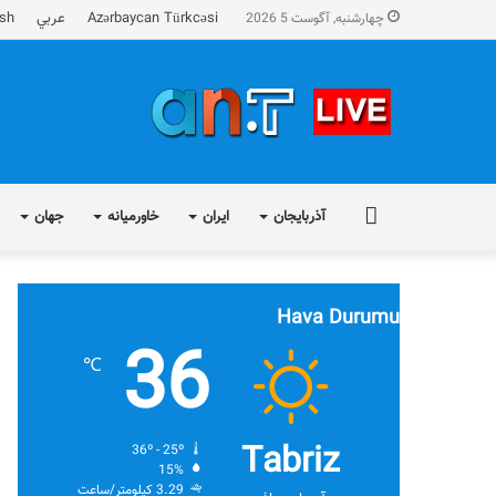
Azərbaycan Türkcəsi
عربي
ish
چهارشنبه, آگوست 5 2026
FA
آذربایجان
ایران
خاورمیانه
جهان
Hava Durumu
36
℃
Tabriz
36º - 25º
15%
3.29 کیلومتر/ساعت