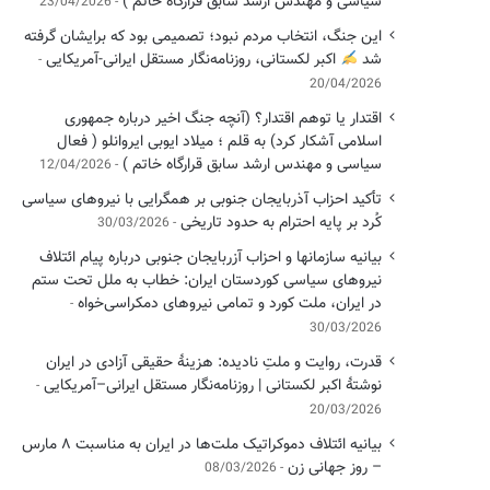
سیاسی ‌و مهندس ارشد سابق قرارگاه خاتم )
23/04/2026
این جنگ، انتخاب مردم نبود؛ تصمیمی بود که برایشان گرفته
شد
اکبر لکستانی، روزنامه‌نگار مستقل ایرانی-آمریکایی
20/04/2026
اقتدار یا توهم اقتدار؟ (آنچه جنگ اخیر درباره جمهوری
اسلامی آشکار کرد) به قلم ؛ میلاد ایوبی ایروانلو ( فعال
سیاسی و مهندس ارشد سابق قرارگاه خاتم )
12/04/2026
تأکید احزاب آذربایجان جنوبی بر همگرایی با نیروهای سیاسی
کُرد بر پایه احترام به حدود تاریخی
30/03/2026
بیانیه سازمانها و احزاب آزربایجان جنوبی درباره پیام ائتلاف
نیروهای سیاسی کوردستان ایران: خطاب به ملل تحت ستم
در ایران، ملت کورد و تمامی نیروهای دمکراسی‌خواه
30/03/2026
قدرت، روایت و ملتِ نادیده: هزینهٔ حقیقی آزادی در ایران
نوشتهٔ اکبر لکستانی | روزنامه‌نگار مستقل ایرانی–آمریکایی
20/03/2026
بیانیه ائتلاف دموکراتیک ملت‌ها در ایران به مناسبت ۸ مارس
– روز جهانی زن
08/03/2026