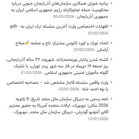
بیانیه شورای همکاری سازمان‌های آذربایجان جنوبی درباره
محکومیت حمله تجاوزکارانه رژیم جمهوری اسلامی ایران به
جمهوری آذربایجان
05/03/2026
اظهارات اختصاصی وارث آخرین سلسله ترک ایران به gdh
23/02/2026
اتحاد تورک و کورد کابوسِ مشترکِ تاج و عمامه
​صلاح
آرامش
23/02/2026
کشته شدن یاشار_نورمحمدزاده، شهروند ۴۲ ساله آذربایجانی،
روز جمعه ۱۹ دی‌ماه در فاز سه شهر پرندِ تهران، با شلیک
گلوله مأموران امنیتی جمهوری اسلامی
01/02/2026
وارث واقعی سلسله قاجار مشخص شد – مصاحبه اختصاصی
با نوه احمد شاه
23/01/2026
نامه رسمی به دبیرکل سازمان ملل متحد تاریخ: 8 ژانویه
2026 مکان: نیویورک، ایالات متحده آمریکا به حضور محترم
آقای آنتونیو گوترش، دبیرکل سازمان ملل متحد، نیویورک
12/01/2026