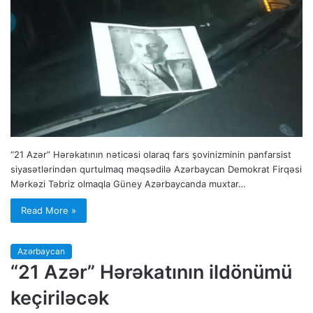
“21 Azər” Hərəkatının nəticəsi olaraq fars şovinizminin panfarsist
siyasətlərindən qurtulmaq məqsədilə Azərbaycan Demokrat Firqəsi
Mərkəzi Təbriz olmaqla Güney Azərbaycanda muxtar…
Read More »
Azərbaycan
“21 Azər” Hərəkatının ildönümü
keçiriləcək