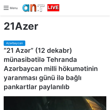
Menu
21Azer
Azərbaycan
“21 Azər” (12 dekabr)
münasibətilə Tehranda
Azərbaycan milli hökumətinin
yaranması günü ilə bağlı
pankartlar paylanılıb