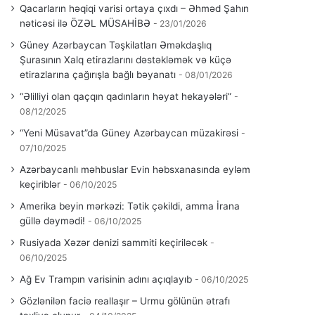
Qacarların həqiqi varisi ortaya çıxdı – Əhməd Şahın
nəticəsi ilə ÖZƏL MÜSAHİBƏ
23/01/2026
Güney Azərbaycan Təşkilatları Əməkdaşlıq
Şurasının Xalq etirazlarını dəstəkləmək və küçə
etirazlarına çağırışla bağlı bəyanatı
08/01/2026
“Əlilliyi olan qaçqın qadınların həyat hekayələri”
08/12/2025
“Yeni Müsavat”da Güney Azərbaycan müzakirəsi
07/10/2025
Azərbaycanlı məhbuslar Evin həbsxanasında eyləm
keçiriblər
06/10/2025
Amerika beyin mərkəzi: Tətik çəkildi, amma İrana
güllə dəymədi!
06/10/2025
Rusiyada Xəzər dənizi sammiti keçiriləcək
06/10/2025
Ağ Ev Trampın varisinin adını açıqlayıb
06/10/2025
Gözlənilən faciə reallaşır – Urmu gölünün ətrafı