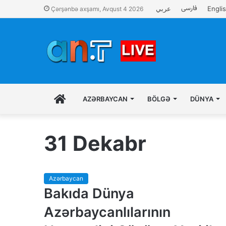
فارسی
عربي
Engli
Çərşənbə axşamı, Avqust 4 2026
İLK
AZƏRBAYCAN
BÖLGƏ
DÜNYA
SƏHIFƏ
31 Dekabr
Azərbaycan
Bakıda Dünya
Azərbaycanlılarının