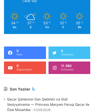
Clear Sky
34
37
33
32
35
℃
℃
℃
℃
℃
Ça
Ç
Ca
C
Şb
0
0
Fans
Followers
0
11. 980
Subscribers
Followers
Son Yazılar
Qacar Şahlarının İtən Qəbirləri və Gizli
Vəsiyyətnamə — Princess Məryəm Fəruqi Qacar ilə
Özəl Müsahibə
01/06/2026