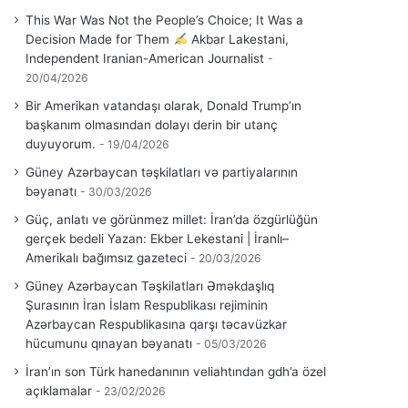
This War Was Not the People’s Choice; It Was a
Decision Made for Them
Akbar Lakestani,
Independent Iranian-American Journalist
20/04/2026
Bir Amerikan vatandaşı olarak, Donald Trump’ın
başkanım olmasından dolayı derin bir utanç
duyuyorum.
19/04/2026
Güney Azərbaycan təşkilatları və partiyalarının
bəyanatı
30/03/2026
Güç, anlatı ve görünmez millet: İran’da özgürlüğün
gerçek bedeli Yazan: Ekber Lekestani | İranlı–
Amerikalı bağımsız gazeteci
20/03/2026
Güney Azərbaycan Təşkilatları Əməkdaşlıq
Şurasının İran İslam Respublikası rejiminin
Azərbaycan Respublikasına qarşı təcavüzkar
hücumunu qınayan bəyanatı
05/03/2026
İran’ın son Türk hanedanının veliahtından gdh’a özel
açıklamalar
23/02/2026