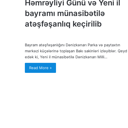
Həmrəyliyi Günü və Yeni il
bayramı münasibətilə
atəşfəşanlıq keçirilib
Bayram atəşfəşanlığını Dənizkənarı Parka və paytaxtın
mərkəzi küçələrinə toplaşan Bakı sakinləri izləyiblər. Qeyd
edək ki, Yeni il münasibətilə Dənizkənarı Milli…
Read More »