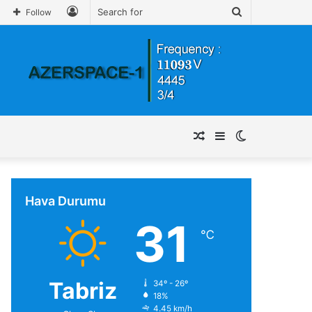
Log
Search
Follow
In
for
Random
Sidebar
Switch
Article
skin
Hava Durumu
31
℃
Tabriz
34º - 26º
18%
4.45 km/h