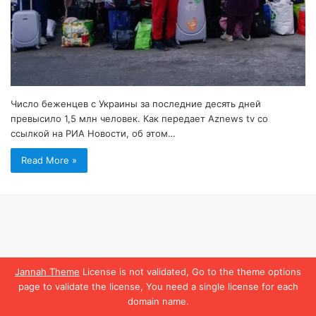
Число беженцев с Украины за последние десять дней
превысило 1,5 млн человек. Как передает Aznews tv со
ссылкой на РИА Новости, об этом…
Read More »
Jannah Theme
License is not validated, Go to the theme options
page to validate the license, You need a single license for each
domain name.