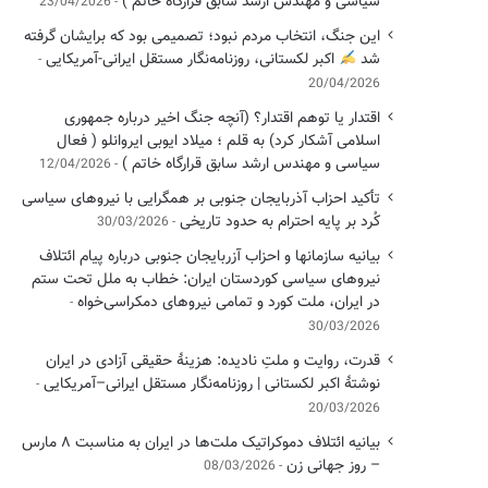
سیاسی ‌و مهندس ارشد سابق قرارگاه خاتم )
23/04/2026
این جنگ، انتخاب مردم نبود؛ تصمیمی بود که برایشان گرفته
شد
اکبر لکستانی، روزنامه‌نگار مستقل ایرانی-آمریکایی
20/04/2026
اقتدار یا توهم اقتدار؟ (آنچه جنگ اخیر درباره جمهوری
اسلامی آشکار کرد) به قلم ؛ میلاد ایوبی ایروانلو ( فعال
سیاسی و مهندس ارشد سابق قرارگاه خاتم )
12/04/2026
تأکید احزاب آذربایجان جنوبی بر همگرایی با نیروهای سیاسی
کُرد بر پایه احترام به حدود تاریخی
30/03/2026
بیانیه سازمانها و احزاب آزربایجان جنوبی درباره پیام ائتلاف
نیروهای سیاسی کوردستان ایران: خطاب به ملل تحت ستم
در ایران، ملت کورد و تمامی نیروهای دمکراسی‌خواه
30/03/2026
قدرت، روایت و ملتِ نادیده: هزینهٔ حقیقی آزادی در ایران
نوشتهٔ اکبر لکستانی | روزنامه‌نگار مستقل ایرانی–آمریکایی
20/03/2026
بیانیه ائتلاف دموکراتیک ملت‌ها در ایران به مناسبت ۸ مارس
– روز جهانی زن
08/03/2026