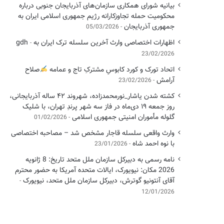
بیانیه شورای همکاری سازمان‌های آذربایجان جنوبی درباره
محکومیت حمله تجاوزکارانه رژیم جمهوری اسلامی ایران به
جمهوری آذربایجان
05/03/2026
اظهارات اختصاصی وارث آخرین سلسله ترک ایران به gdh
23/02/2026
اتحاد تورک و کورد کابوسِ مشترکِ تاج و عمامه
​صلاح
آرامش
23/02/2026
کشته شدن یاشار_نورمحمدزاده، شهروند ۴۲ ساله آذربایجانی،
روز جمعه ۱۹ دی‌ماه در فاز سه شهر پرندِ تهران، با شلیک
گلوله مأموران امنیتی جمهوری اسلامی
01/02/2026
وارث واقعی سلسله قاجار مشخص شد – مصاحبه اختصاصی
با نوه احمد شاه
23/01/2026
نامه رسمی به دبیرکل سازمان ملل متحد تاریخ: 8 ژانویه
2026 مکان: نیویورک، ایالات متحده آمریکا به حضور محترم
آقای آنتونیو گوترش، دبیرکل سازمان ملل متحد، نیویورک
12/01/2026