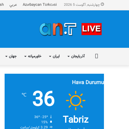
Azərbaycan Türkcəsi
عربي
ish
چهارشنبه, آگوست 5 2026
FA
آذربایجان
ایران
خاورمیانه
جهان
Hava Durumu
36
℃
Tabriz
36º - 25º
15%
3.29 کیلومتر/ساعت