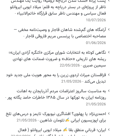
پشت پرده خشک شدن دریاچه ارومیه؛ روایت یک مهندس
ناظر از پروژه‌ای در بستر دریاچه به قلم: میلاد ایوبی ایروانلو
فعال سیاسی و مهندس ناظر سابق قرارگاه خاتم‌الانبیاء
10/07/2026
آرامگاه های گم‌شده شاهان قاجار و وصیت‌نامه مخفی —
مصاحبه اختصاصی با پرنسس مریم فاروقی قاجار
01/06/2026
نگاهی کوتاه به انتخابات شورای مرکزی «کنگره آزادی ایران»؛
ریشه های تاریخی «حذف» و ضرورت ضمانت های نهادی
سیمین صبری
22/05/2026
قزاقستان میراث اردوی زرین را به محور هویت ملی جدید خود
تبدیل می‌کند
21/05/2026
به مناسبت سالروز اعتراضات مردم آذربایجان به اهانت
روزنامه ایران به تورکها در سال ۱۳۸۵ خاطرات حامد یگانه پور
21/05/2026
احمدی‌نژاد یا پهلوی؟ افشاگری نیویورک تایمز و درس‌های تلخ
برای اپوزیسیون ایرانی
تئومان شاهین
21/05/2026
ایران؛ قربانیِ منطقِ بقا
میلاد ایوبی ایروانلو ( فعال