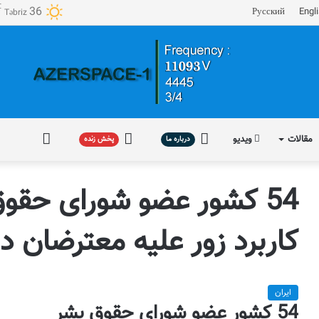
℃
36
Русский
Engl
Təbriz
مقالات
ویدیو
درباره
پخش
فارسی
درباره ما
پخش زنده
ما
زنده
54 کشور عضو شورای حقو
کاربرد زور علیه معترضان در
ایران
54 کشور عضو شورای حقوق بشر