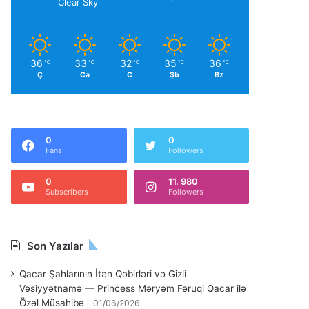
Clear Sky
36
33
32
35
36
℃
℃
℃
℃
℃
Ç
Ca
C
Şb
Bz
0
0
Fans
Followers
0
11. 980
Subscribers
Followers
Son Yazılar
Qacar Şahlarının İtən Qəbirləri və Gizli
Vəsiyyətnamə — Princess Məryəm Fəruqi Qacar ilə
Özəl Müsahibə
01/06/2026