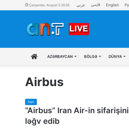
فارسی
عربي
English
Ру
Çərşənbə, Avqust 5 2026
İLK
AZƏRBAYCAN
BÖLGƏ
DÜNYA
SƏHIFƏ
Airbus
İran
“Airbus” Iran Air-in sifarişini
ləğv edib