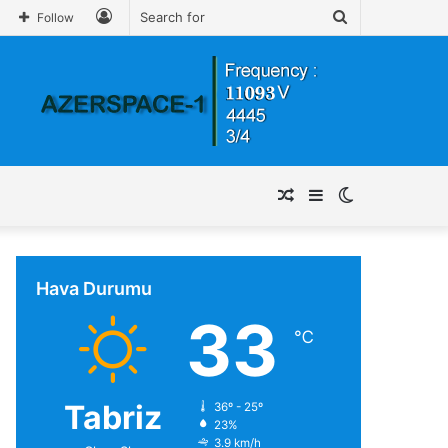
Log
Search
Follow
In
for
Random
Sidebar
Switch
Article
skin
Hava Durumu
33
℃
Tabriz
36º - 25º
23%
3.9 km/h