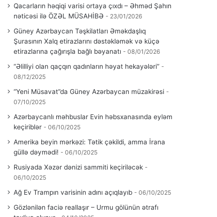
Qacarların həqiqi varisi ortaya çıxdı – Əhməd Şahın
nəticəsi ilə ÖZƏL MÜSAHİBƏ
23/01/2026
Güney Azərbaycan Təşkilatları Əməkdaşlıq
Şurasının Xalq etirazlarını dəstəkləmək və küçə
etirazlarına çağırışla bağlı bəyanatı
08/01/2026
“Əlilliyi olan qaçqın qadınların həyat hekayələri”
08/12/2025
“Yeni Müsavat”da Güney Azərbaycan müzakirəsi
07/10/2025
Azərbaycanlı məhbuslar Evin həbsxanasında eyləm
keçiriblər
06/10/2025
Amerika beyin mərkəzi: Tətik çəkildi, amma İrana
güllə dəymədi!
06/10/2025
Rusiyada Xəzər dənizi sammiti keçiriləcək
06/10/2025
Ağ Ev Trampın varisinin adını açıqlayıb
06/10/2025
Gözlənilən faciə reallaşır – Urmu gölünün ətrafı