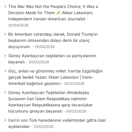
This War Was Not the People’s Choice; It Was a
Decision Made for Them
Akbar Lakestani,
Independent Iranian-American Journalist
20/04/2026
Bir Amerikan vatandaşı olarak, Donald Trump’ın
başkanım olmasından dolayı derin bir utanç
duyuyorum.
19/04/2026
Güney Azərbaycan təşkilatları və partiyalarının
bəyanatı
30/03/2026
Güç, anlatı ve görünmez millet: İran’da özgürlüğün
gerçek bedeli Yazan: Ekber Lekestani | İranlı–
Amerikalı bağımsız gazeteci
20/03/2026
Güney Azərbaycan Təşkilatları Əməkdaşlıq
Şurasının İran İslam Respublikası rejiminin
Azərbaycan Respublikasına qarşı təcavüzkar
hücumunu qınayan bəyanatı
05/03/2026
İran’ın son Türk hanedanının veliahtından gdh’a özel
açıklamalar
23/02/2026