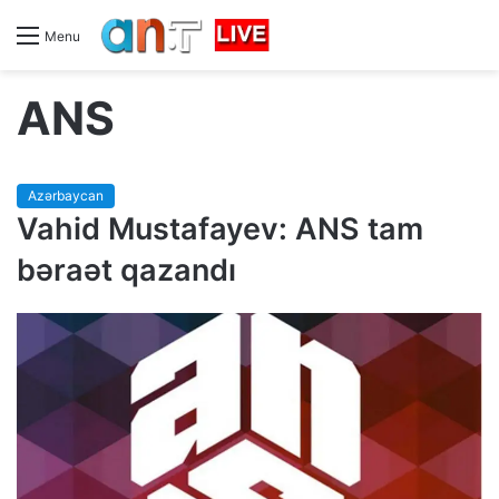
Menu
ANS
Azərbaycan
Vahid Mustafayev: ANS tam
bəraət qazandı