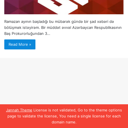
Ramazan ayının başladığı bu mübarək gündə bir şad xəbəri də
bölüşmək istəyirəm. Bir müddət əvvəl Azərbaycan Respublikasının
Baş Prokurorluğundan 3…
Read More »
Jannah Theme
License is not validated, Go to the theme options
page to validate the license, You need a single license for each
domain name.