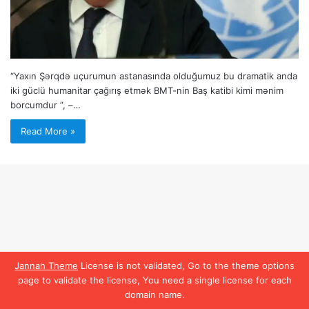
“Yaxın Şərqdə uçurumun astanasında olduğumuz bu dramatik anda
iki güclü humanitar çağırış etmək BMT-nin Baş katibi kimi mənim
borcumdur ”, –…
Read More »
Jannah Theme
License is not validated, Go to the theme options
page to validate the license, You need a single license for each
domain name.