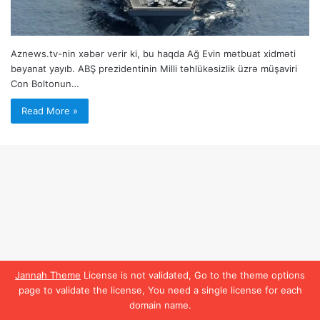
Aznews.tv-nin xəbər verir ki, bu haqda Ağ Evin mətbuat xidməti
bəyanat yayıb. ABŞ prezidentinin Milli təhlükəsizlik üzrə müşaviri
Con Boltonun…
Read More »
Jannah Theme
License is not validated, Go to the theme options
page to validate the license, You need a single license for each
domain name.