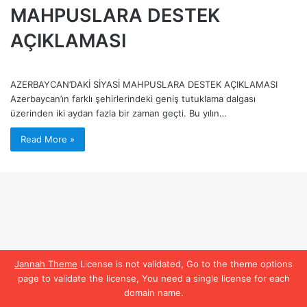
MAHPUSLARA DESTEK
AÇIKLAMASI
AZERBAYCAN’DAKİ SİYASİ MAHPUSLARA DESTEK AÇIKLAMASI
Azerbaycan’ın farklı şehirlerindeki geniş tutuklama dalgası
üzerinden iki aydan fazla bir zaman geçti. Bu yılın…
Read More »
Jannah Theme
License is not validated, Go to the theme options
page to validate the license, You need a single license for each
domain name.