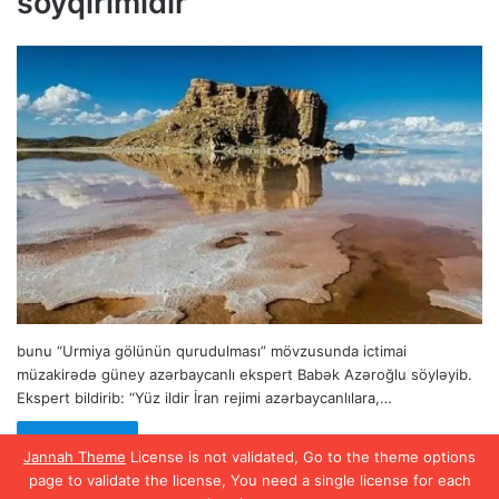
soyqırımıdır
bunu “Urmiya gölünün qurudulması” mövzusunda ictimai
müzakirədə güney azərbaycanlı ekspert Babək Azəroğlu söyləyib.
Ekspert bildirib: “Yüz ildir İran rejimi azərbaycanlılara,…
Read More »
Jannah Theme
License is not validated, Go to the theme options
page to validate the license, You need a single license for each