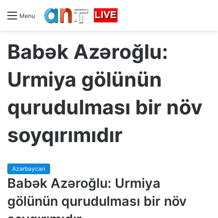
Menu
Babək Azəroğlu:
Urmiya gölünün
qurudulması bir növ
soyqırımıdır
Azərbaycan
Babək Azəroğlu: Urmiya
gölünün qurudulması bir növ