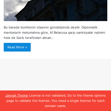
Bu barədə komitənin iclasının gündəliyində deyilir. Diplomatik
mənbələrin məlumatına görə, Aİ Belarusa qarşı sanksiyalar rejimini
hələ də Qərb tərəfindən alınan…
Read More »
Jannah Theme
License is not validated, Go to the theme options
page to validate the license, You need a single license for each
domain name.