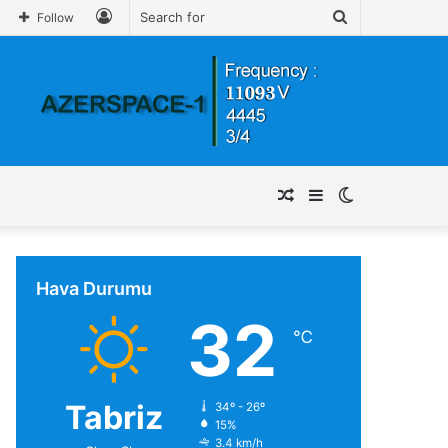
Log
Search
Follow
In
for
Random
Sidebar
Switch
Article
skin
Hava Durumu
32
℃
Tabriz
34º - 26º
15%
3.4 km/h