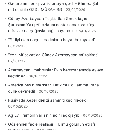
Qacarların həqiqi varisi ortaya çıxdı – Əhməd Şahın
nəticəsi ilə ÖZƏL MÜSAHİBƏ
23/01/2026
Güney Azərbaycan Təşkilatları Əməkdaşlıq
Şurasının Xalq etirazlarını dəstəkləmək və küçə
etirazlarına çağırışla bağlı bəyanatı
08/01/2026
“Əlilliyi olan qaçqın qadınların həyat hekayələri”
08/12/2025
“Yeni Müsavat”da Güney Azərbaycan müzakirəsi
07/10/2025
Azərbaycanlı məhbuslar Evin həbsxanasında eyləm
keçiriblər
06/10/2025
Amerika beyin mərkəzi: Tətik çəkildi, amma İrana
güllə dəymədi!
06/10/2025
Rusiyada Xəzər dənizi sammiti keçiriləcək
06/10/2025
Ağ Ev Trampın varisinin adını açıqlayıb
06/10/2025
Gözlənilən faciə reallaşır – Urmu gölünün ətrafı