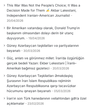
This War Was Not the People’s Choice; It Was a
Decision Made for Them
Akbar Lakestani,
Independent Iranian-American Journalist
20/04/2026
Bir Amerikan vatandaşı olarak, Donald Trump’ın
başkanım olmasından dolayı derin bir utanç
duyuyorum.
19/04/2026
Güney Azərbaycan təşkilatları və partiyalarının
bəyanatı
30/03/2026
Güç, anlatı ve görünmez millet: İran’da özgürlüğün
gerçek bedeli Yazan: Ekber Lekestani | İranlı–
Amerikalı bağımsız gazeteci
20/03/2026
Güney Azərbaycan Təşkilatları Əməkdaşlıq
Şurasının İran İslam Respublikası rejiminin
Azərbaycan Respublikasına qarşı təcavüzkar
hücumunu qınayan bəyanatı
05/03/2026
İran’ın son Türk hanedanının veliahtından gdh’a özel
açıklamalar
23/02/2026