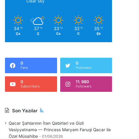
Clear Sky
34
37
33
32
35
℃
℃
℃
℃
℃
Ça
Ç
Ca
C
Şb
0
0
Fans
Followers
0
11. 980
Subscribers
Followers
Son Yazılar
Qacar Şahlarının İtən Qəbirləri və Gizli
Vəsiyyətnamə — Princess Məryəm Fəruqi Qacar ilə
Özəl Müsahibə
01/06/2026