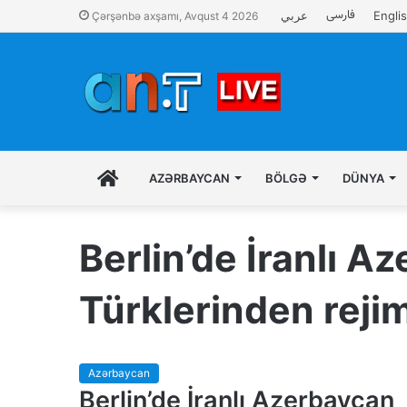
فارسی
عربي
Engli
Çərşənbə axşamı, Avqust 4 2026
İLK
AZƏRBAYCAN
BÖLGƏ
DÜNYA
SƏHIFƏ
Berlin’de İranlı A
Türklerinden rejim
Azərbaycan
Berlin’de İranlı Azerbaycan