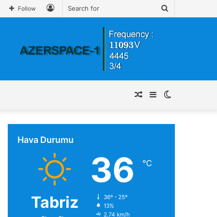
Log
Search
Follow
In
for
Random
Sidebar
Switch
Article
skin
Hava Durumu
36
℃
Tabriz
36º - 25º
13%
2.74 km/h