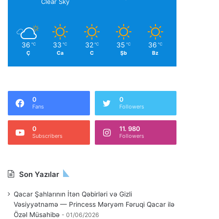
Clear Sky
36
33
32
35
36
℃
℃
℃
℃
℃
Ç
Ca
C
Şb
Bz
0
0
Fans
Followers
0
11. 980
Subscribers
Followers
Son Yazılar
Qacar Şahlarının İtən Qəbirləri və Gizli
Vəsiyyətnamə — Princess Məryəm Fəruqi Qacar ilə
Özəl Müsahibə
01/06/2026