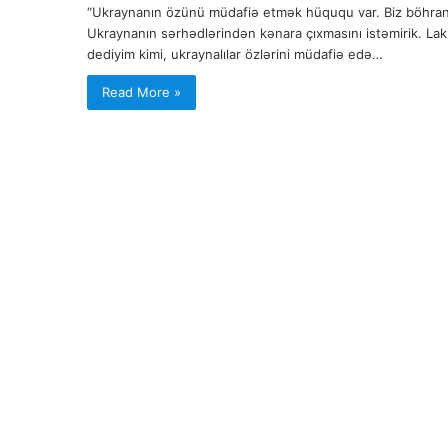
“Ukraynanın özünü müdafiə etmək hüququ var. Biz böhran
Ukraynanın sərhədlərindən kənara çıxmasını istəmirik. Lak
dediyim kimi, ukraynalılar özlərini müdafiə edə…
Read More »