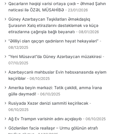
Qacarların həqiqi varisi ortaya çıxdı – Əhməd Şahın
nəticəsi ilə ÖZƏL MÜSAHİBƏ
23/01/2026
Güney Azərbaycan Təşkilatları Əməkdaşlıq
Şurasının Xalq etirazlarını dəstəkləmək və küçə
etirazlarına çağırışla bağlı bəyanatı
08/01/2026
“Əlilliyi olan qaçqın qadınların həyat hekayələri”
08/12/2025
“Yeni Müsavat”da Güney Azərbaycan müzakirəsi
07/10/2025
Azərbaycanlı məhbuslar Evin həbsxanasında eyləm
keçiriblər
06/10/2025
Amerika beyin mərkəzi: Tətik çəkildi, amma İrana
güllə dəymədi!
06/10/2025
Rusiyada Xəzər dənizi sammiti keçiriləcək
06/10/2025
Ağ Ev Trampın varisinin adını açıqlayıb
06/10/2025
Gözlənilən faciə reallaşır – Urmu gölünün ətrafı