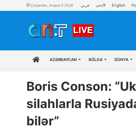
فارسی
عربي
English
Ру
Çərşənbə, Avqust 5 2026
İLK
AZƏRBAYCAN
BÖLGƏ
DÜNYA
SƏHIFƏ
Boris Conson: “Uk
silahlarla Rusiyad
bilər”