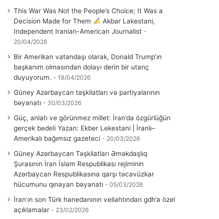
This War Was Not the People’s Choice; It Was a
Decision Made for Them
Akbar Lakestani,
Independent Iranian-American Journalist
20/04/2026
Bir Amerikan vatandaşı olarak, Donald Trump’ın
başkanım olmasından dolayı derin bir utanç
duyuyorum.
19/04/2026
Güney Azərbaycan təşkilatları və partiyalarının
bəyanatı
30/03/2026
Güç, anlatı ve görünmez millet: İran’da özgürlüğün
gerçek bedeli Yazan: Ekber Lekestani | İranlı–
Amerikalı bağımsız gazeteci
20/03/2026
Güney Azərbaycan Təşkilatları Əməkdaşlıq
Şurasının İran İslam Respublikası rejiminin
Azərbaycan Respublikasına qarşı təcavüzkar
hücumunu qınayan bəyanatı
05/03/2026
İran’ın son Türk hanedanının veliahtından gdh’a özel
açıklamalar
23/02/2026