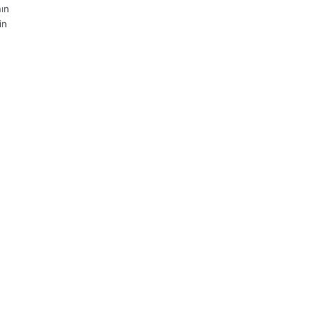
ın
in