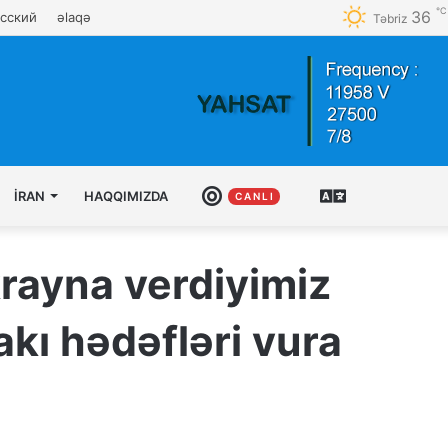
℃
36
сский
əlaqə
Təbriz
İRAN
HAQQIMIZDA
CANLI
AZƏRBAYCAN
C A N L I
TÜRKCƏSI
rayna verdiyimiz
akı hədəfləri vura