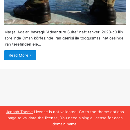
Marşal Adaları bayraqlı “Adventure Suite” neft tankeri 2023-cü ilin
aprelində Oman körfəzində İran gəmisi ilə toqquşması nəticəsində
İran tərəfindən ələ…
Read More »
Jannah Theme
License is not validated, Go to the theme options
page to validate the license, You need a single license for each
domain name.