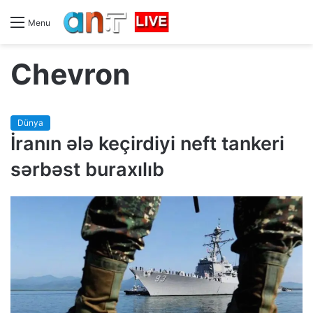
Menu
Chevron
Dünya
İranın ələ keçirdiyi neft tankeri
sərbəst buraxılıb