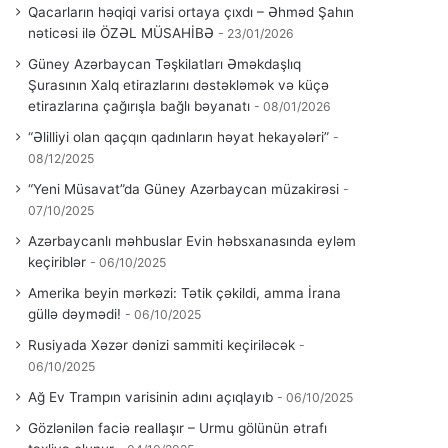
Qacarların həqiqi varisi ortaya çıxdı – Əhməd Şahın
nəticəsi ilə ÖZƏL MÜSAHİBƏ
23/01/2026
Güney Azərbaycan Təşkilatları Əməkdaşlıq
Şurasının Xalq etirazlarını dəstəkləmək və küçə
etirazlarına çağırışla bağlı bəyanatı
08/01/2026
“Əlilliyi olan qaçqın qadınların həyat hekayələri”
08/12/2025
“Yeni Müsavat”da Güney Azərbaycan müzakirəsi
07/10/2025
Azərbaycanlı məhbuslar Evin həbsxanasında eyləm
keçiriblər
06/10/2025
Amerika beyin mərkəzi: Tətik çəkildi, amma İrana
güllə dəymədi!
06/10/2025
Rusiyada Xəzər dənizi sammiti keçiriləcək
06/10/2025
Ağ Ev Trampın varisinin adını açıqlayıb
06/10/2025
Gözlənilən faciə reallaşır – Urmu gölünün ətrafı