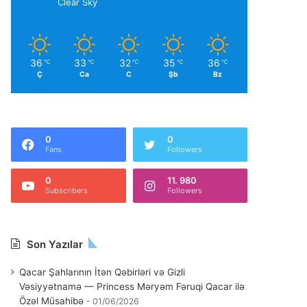
Clear Sky
36
33
32
35
36
℃
℃
℃
℃
℃
Ç
Ca
C
Şb
Bz
0
0
Fans
Followers
0
11. 980
Subscribers
Followers
Son Yazılar
Qacar Şahlarının İtən Qəbirləri və Gizli
Vəsiyyətnamə — Princess Məryəm Fəruqi Qacar ilə
Özəl Müsahibə
01/06/2026