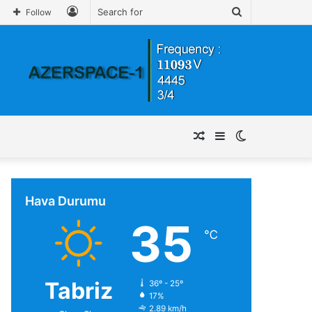
Log
Search
Follow
In
for
Random
Sidebar
Switch
Article
skin
Hava Durumu
35
℃
Tabriz
36º - 25º
17%
2.89 km/h