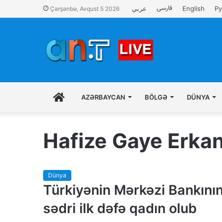
فارسی
عربي
English
Ру
Çərşənbə, Avqust 5 2026
İLK
AZƏRBAYCAN
BÖLGƏ
DÜNYA
SƏHIFƏ
Hafize Gaye Erka
Dünya
Türkiyənin Mərkəzi Bankını
sədri ilk dəfə qadın olub