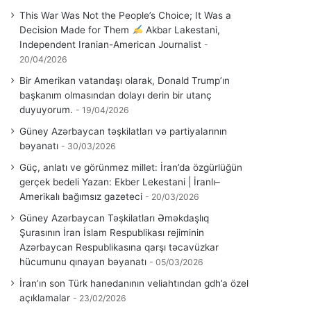
This War Was Not the People’s Choice; It Was a
Decision Made for Them
Akbar Lakestani,
Independent Iranian-American Journalist
20/04/2026
Bir Amerikan vatandaşı olarak, Donald Trump’ın
başkanım olmasından dolayı derin bir utanç
duyuyorum.
19/04/2026
Güney Azərbaycan təşkilatları və partiyalarının
bəyanatı
30/03/2026
Güç, anlatı ve görünmez millet: İran’da özgürlüğün
gerçek bedeli Yazan: Ekber Lekestani | İranlı–
Amerikalı bağımsız gazeteci
20/03/2026
Güney Azərbaycan Təşkilatları Əməkdaşlıq
Şurasının İran İslam Respublikası rejiminin
Azərbaycan Respublikasına qarşı təcavüzkar
hücumunu qınayan bəyanatı
05/03/2026
İran’ın son Türk hanedanının veliahtından gdh’a özel
açıklamalar
23/02/2026