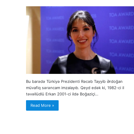
Bu barədə Türkiyə Prezidenti Rəcəb Tayyib Ərdoğan
müvafiq sərəncam imzalayıb. Qeyd edək ki, 1982-ci il
təvəllüdlü Erkan 2001-ci ildə Boğaziçi…
Read More »