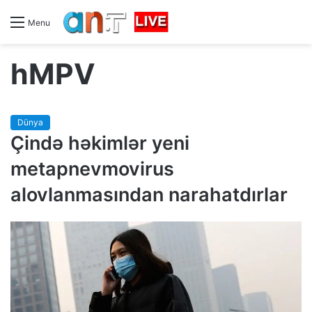
Menu
hMPV
Dünya
Çində həkimlər yeni
metapnevmovirus
alovlanmasından narahatdırlar