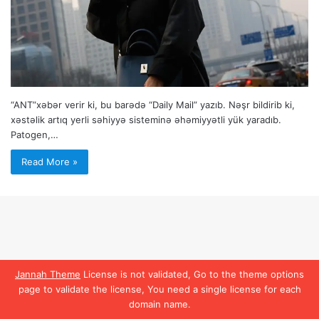
“ANT”xəbər verir ki, bu barədə “Daily Mail” yazıb. Nəşr bildirib ki,
xəstəlik artıq yerli səhiyyə sisteminə əhəmiyyətli yük yaradıb.
Patogen,…
Read More »
Jannah Theme
License is not validated, Go to the theme options
page to validate the license, You need a single license for each
domain name.