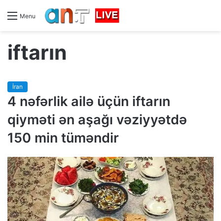
Menu
iftarın
İran
4 nəfərlik ailə üçün iftarın
qiyməti ən aşağı vəziyyətdə
150 min tüməndir