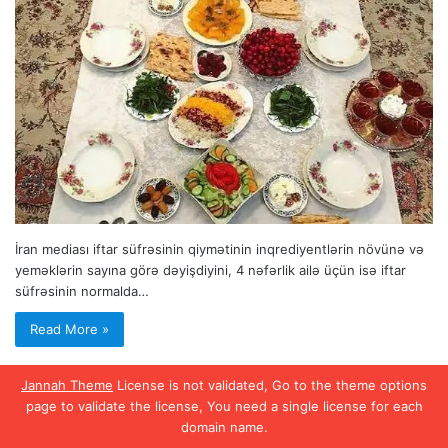
İran mediası iftar süfrəsinin qiymətinin inqrediyentlərin növünə və
yeməklərin sayına görə dəyişdiyini, 4 nəfərlik ailə üçün isə iftar
süfrəsinin normalda…
Read More »
Jannah Theme
License is not validated, Go to the theme options
page to validate the license, You need a single license for each
domain name.