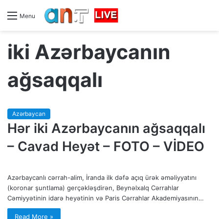
Menu
iki Azərbaycanın
ağsaqqalı
Azərbaycan
Hər iki Azərbaycanın ağsaqqalı
– Cavad Heyət – FOTO – VİDEO
Azərbaycanlı cərrah-alim, İranda ilk dəfə açıq ürək əməliyyatını
(koronar şuntlama) gerçəkləşdirən, Beynəlxalq Cərrahlar
Cəmiyyətinin idarə heyətinin və Paris Cərrahlar Akademiyasının…
Read More »