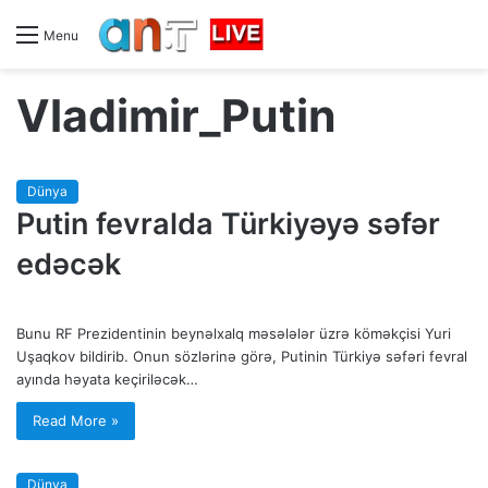
Menu
Vladimir_Putin
Dünya
Putin fevralda Türkiyəyə səfər
edəcək
Bunu RF Prezidentinin beynəlxalq məsələlər üzrə köməkçisi Yuri
Uşaqkov bildirib. Onun sözlərinə görə, Putinin Türkiyə səfəri fevral
ayında həyata keçiriləcək…
Read More »
Dünya