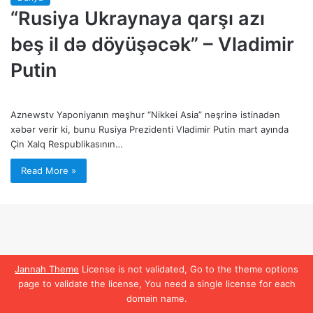
“Rusiya Ukraynaya qarşı azı
beş il də döyüşəcək” – Vladimir
Putin
Aznewstv Yaponiyanın məşhur “Nikkei Asia” nəşrinə istinadən
xəbər verir ki, bunu Rusiya Prezidenti Vladimir Putin mart ayında
Çin Xalq Respublikasının…
Read More »
Jannah Theme
License is not validated, Go to the theme options
page to validate the license, You need a single license for each
domain name.