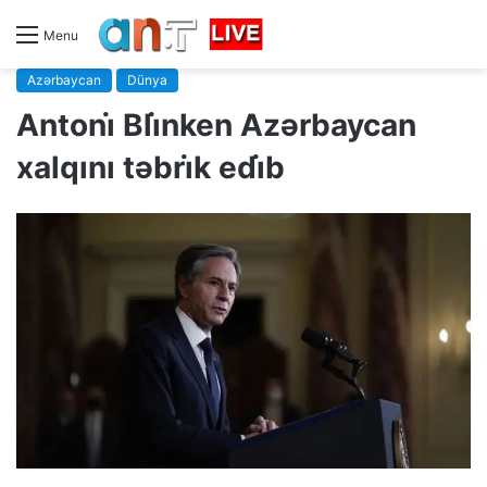
Menu
Azərbaycan
Dünya
Antoni̇ Bli̇nken Azərbaycan
xalqını təbri̇k edi̇b