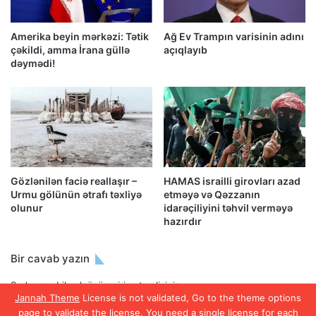
Amerika beyin mərkəzi: Tətik
Ağ Ev Trampın varisinin adını
çəkildi, amma İrana güllə
açıqlayıb
dəymədi!
Gözlənilən faciə reallaşır –
HAMAS israilli girovları azad
Urmu gölünün ətrafı təxliyə
etməyə və Qəzzanın
olunur
idarəçiliyini təhvil verməyə
hazırdır
Bir cavab yazın
Şərh yaza bilmək üçün
giriş etməlisiniz
.
Jannah Theme
License is not validated, Go to the theme options
page to validate the license, You need a single license for each