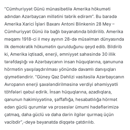
“Cümhuriyyət Günü münasibətilə Amerika hökuməti
adından Azərbaycan millətini təbrik edirəm”. Bu barədə
Amerika Xarici İşləri Baxanı Antoni Blinkenin 28 Mey –
Cümhuriyyət Günü ilə bağlı bəyanatında bildirilib. Amerika
məqamı 1918-ci il mey ayının 28-də müsəlman dünyasında
ilk demokratik hökumətin qurulduğunu qeyd edib. Bildirib
ki, Amerika iqtisadi, enerji, əmniyyət sahəsində 30 illik
tərəfdaşlığı və Azərbaycanın insan hüquqlarına, qanununa
hörmətin yaxşılaşdırılması yönündə davamlı danışıqları
qiymətləndirir. “Güney Qaz Dəhlizi vasitəsilə Azərbaycanın
Avropanın enerji şaxələndirilməsinə verdiyi əhəmiyyətli
töhfələri qəbul edirik. İnsan hüquqlarına, azadlıqlara,
qanunun hakimiyyətinə, şəffaflığa, hesabatlılığa hörmət
edən güclü qurumlar və proseslər ümumi hədəflərimizə
çatmaq, daha güclü və daha dərin ilgilər qurmaq üçün
vacibdir”,-deyə bəyanatda diqqətə çatdırılıb.