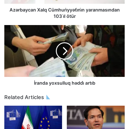
Azərbaycan Xalq Cümhuri̇yyəti̇ni̇n yaranmasından
103 i̇l ötür
İranda yoxsulluq həddi̇ artıb
Related Articles