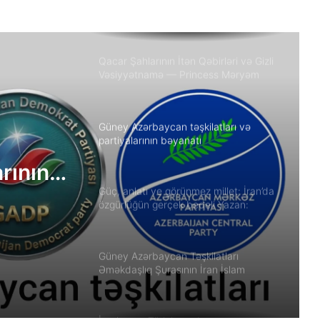
həbsxanasında eyləm keçiriblər
Qacar Şahlarının İtən Qəbirləri və Gizli
Vəsiyyətnamə — Princess Məryəm
Fəruqi Qacar ilə Özəl Müsahibə
Güney Azərbaycan təşkilatları və
partiyalarının bəyanatı
arının
Güç, anlatı ve görünmez millet: İran’da
özgürlüğün gerçek bedeli Yazan:
Ekber Lekestani | İranlı–Amerikalı
bağımsız gazeteci
Güney Azərbaycan Təşkilatları
Əməkdaşlıq Şurasının İran İslam
Respublikası rejiminin Azərbaycan
Respublikasına qarşı təcavüzkar
hücumunu qınayan bəyanatı