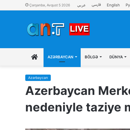
فارسی
عربي
English
Ру
Çərşənbə, Avqust 5 2026
İLK
AZƏRBAYCAN
BÖLGƏ
DÜNYA
SƏHIFƏ
Azərbaycan
Azerbaycan Merke
nedeniyle taziye 