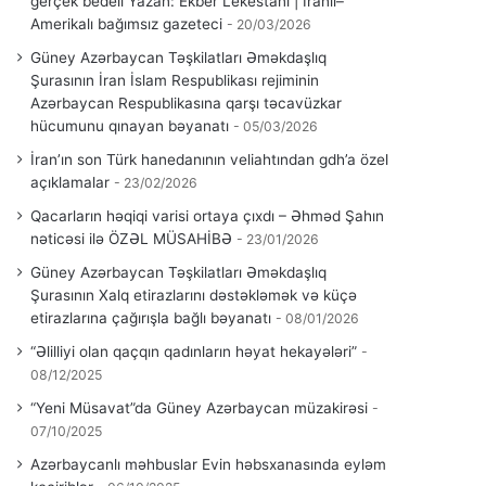
gerçek bedeli Yazan: Ekber Lekestani | İranlı–
Amerikalı bağımsız gazeteci
20/03/2026
Güney Azərbaycan Təşkilatları Əməkdaşlıq
Şurasının İran İslam Respublikası rejiminin
Azərbaycan Respublikasına qarşı təcavüzkar
hücumunu qınayan bəyanatı
05/03/2026
İran’ın son Türk hanedanının veliahtından gdh’a özel
açıklamalar
23/02/2026
Qacarların həqiqi varisi ortaya çıxdı – Əhməd Şahın
nəticəsi ilə ÖZƏL MÜSAHİBƏ
23/01/2026
Güney Azərbaycan Təşkilatları Əməkdaşlıq
Şurasının Xalq etirazlarını dəstəkləmək və küçə
etirazlarına çağırışla bağlı bəyanatı
08/01/2026
“Əlilliyi olan qaçqın qadınların həyat hekayələri”
08/12/2025
“Yeni Müsavat”da Güney Azərbaycan müzakirəsi
07/10/2025
Azərbaycanlı məhbuslar Evin həbsxanasında eyləm