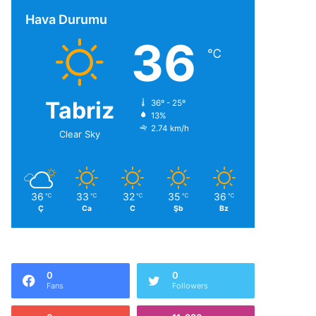
Hava Durumu
36
℃
Tabriz
36º - 25º
13%
2.74 km/h
Clear Sky
36
33
32
35
36
℃
℃
℃
℃
℃
Ç
Ca
C
Şb
Bz
0
0
Fans
Followers