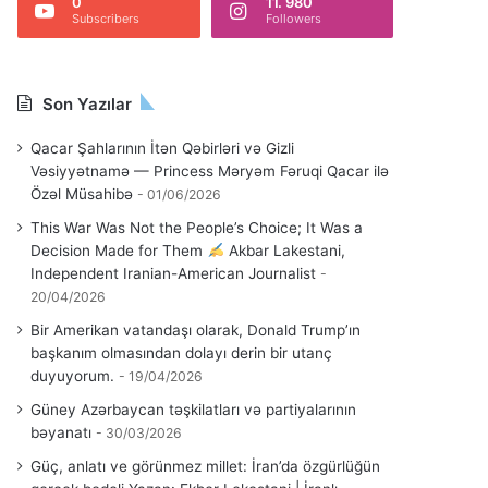
0
11. 980
Subscribers
Followers
Son Yazılar
Qacar Şahlarının İtən Qəbirləri və Gizli
Vəsiyyətnamə — Princess Məryəm Fəruqi Qacar ilə
Özəl Müsahibə
01/06/2026
This War Was Not the People’s Choice; It Was a
Decision Made for Them
Akbar Lakestani,
Independent Iranian-American Journalist
20/04/2026
Bir Amerikan vatandaşı olarak, Donald Trump’ın
başkanım olmasından dolayı derin bir utanç
duyuyorum.
19/04/2026
Güney Azərbaycan təşkilatları və partiyalarının
bəyanatı
30/03/2026
Güç, anlatı ve görünmez millet: İran’da özgürlüğün