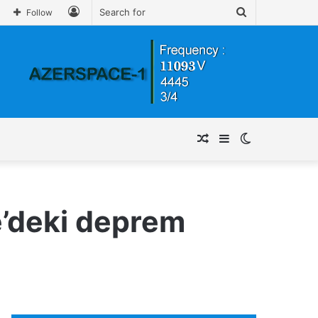
Log
Search
Follow
In
for
Random
Sidebar
Switch
Article
skin
e’deki deprem