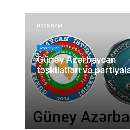
Read Next
Azərbaycan
Güney Azərbaycan
təşkilatları və partiyal
bəyanatı