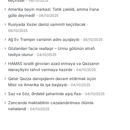
keçiriblər
06/10/2025
Amerika beyin mərkəzi: Tətik çəkildi, amma İrana
güllə dəymədi!
06/10/2025
Rusiyada Xəzər dənizi sammiti keçiriləcək
06/10/2025
Ağ Ev Trampın varisinin adını açıqlayıb
06/10/2025
Gözlənilən faciə reallaşır – Urmu gölünün ətrafı
təxliyə olunur
04/10/2025
HAMAS israilli girovları azad etməyə və Qəzzanın
idarəçiliyini təhvil verməyə hazırdır
04/10/2025
Qətər Qəzza danışıqlarını davam etdirmək üçün
Misir və Amerika ilə işə başlayıb
04/10/2025
Saz və Söz; Ərdəbil şəhərində aşıq ifası
04/10/2025
Zəncanda məktəblinin cəzalandırılması ölümlə
nətiələndi
04/10/2025