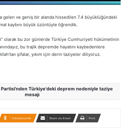
gelen ve geniş bir alanda hissedilen 7.4 büyüklüğündeki
Qacarların həqiqi varisi ortaya çıxdı –
 mal kaybını büyük üzüntüyle öğrendik.
Əhməd Şahın nəticəsi ilə ÖZƏL
MÜSAHİBƏ
i” olarak bu zor günlerde Türkiye Cumhuriyeti hükümetinin
yanındayız, bu trajik depremde hayatını kaybedenlere
Güney Azərbaycan Təşkilatları
llah’tan şifalar, yıkım için derin taziyeler diliyoruz.
Əməkdaşlıq Şurasının Xalq etirazlarını
dəstəkləmək və küçə etirazlarına
çağırışla bağlı bəyanatı
“Əlilliyi olan qaçqın qadınların həyat
hekayələri”
artisi'nden Türkiye'deki deprem nedeniyle taziye
mesajı
“Yeni Müsavat”da Güney Azərbaycan
müzakirəsi
Odnoklassniki
Share via Email
Print
Azərbaycanlı məhbuslar Evin