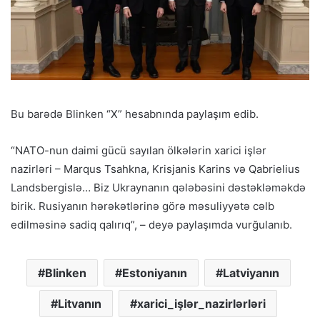
Bu barədə Blinken “X” hesabnında paylaşım edib.
“NATO-nun daimi gücü sayılan ölkələrin xarici işlər
nazirləri – Marqus Tsahkna, Krisjanis Karins və Qabrielius
Landsbergislə… Biz Ukraynanın qələbəsini dəstəkləməkdə
birik. Rusiyanın hərəkətlərinə görə məsuliyyətə cəlb
edilməsinə sadiq qalırıq”, – deyə paylaşımda vurğulanıb.
Blinken
Estoniyanın
Latviyanın
Litvanın
xarici_işlər_nazirlərləri