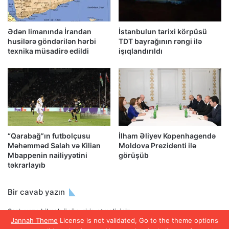
Ədən limanında İrandan
İstanbulun tarixi körpüsü
husilərə göndərilən hərbi
TDT bayrağının rəngi ilə
texnika müsadirə edildi
işıqlandırıldı
“Qarabağ”ın futbolçusu
İlham Əliyev Kopenhagendə
Məhəmməd Salah və Kilian
Moldova Prezidenti ilə
Mbappenin nailiyyətini
görüşüb
təkrarlayıb
Bir cavab yazın
Şərh yaza bilmək üçün
giriş etməlisiniz
.
Jannah Theme
License is not validated, Go to the theme options