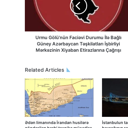
Urmu Gölü’nün Faciəvi Durumu İlə Bağlı
Güney Azərbaycan Təşkilatları İşbirliyi
Mərkəzinin Xiyaban Etirazlarına Çağrışı
Related Articles
Ədən limanında İrandan husilərə
İstanbulun t
göndərilən hərbi texnika müsadirə
bayrağının rən