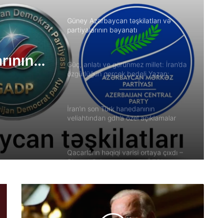
Güney Azərbaycan təşkilatları və
partiyalarının bəyanatı
arının
Güç, anlatı ve görünmez millet: İran’da
özgürlüğün gerçek bedeli Yazan:
Ekber Lekestani | İranlı–Amerikalı
bağımsız gazeteci
İran’ın son Türk hanedanının
veliahtından gdh’a özel açıklamalar
Qacarların həqiqi varisi ortaya çıxdı –
Əhməd Şahın nəticəsi ilə ÖZƏL
MÜSAHİBƏ
Güney Azərbaycan Təşkilatları
Əməkdaşlıq Şurasının Xalq etirazlarını
dəstəkləmək və küçə etirazlarına