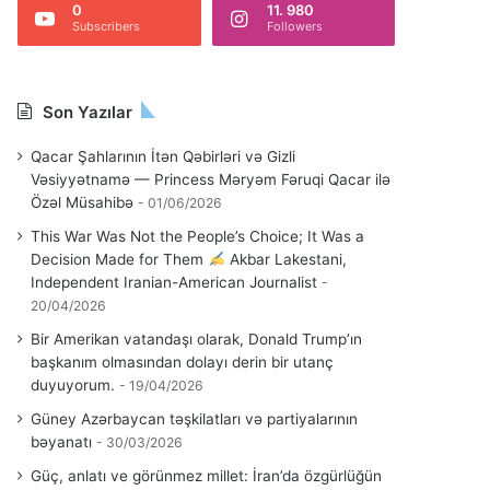
0
11. 980
Subscribers
Followers
Son Yazılar
Qacar Şahlarının İtən Qəbirləri və Gizli
Vəsiyyətnamə — Princess Məryəm Fəruqi Qacar ilə
Özəl Müsahibə
01/06/2026
This War Was Not the People’s Choice; It Was a
Decision Made for Them
Akbar Lakestani,
Independent Iranian-American Journalist
20/04/2026
Bir Amerikan vatandaşı olarak, Donald Trump’ın
başkanım olmasından dolayı derin bir utanç
duyuyorum.
19/04/2026
Güney Azərbaycan təşkilatları və partiyalarının
bəyanatı
30/03/2026
Güç, anlatı ve görünmez millet: İran’da özgürlüğün