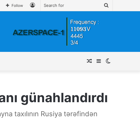
Log
Search
Follow
In
for
Random
Sidebar
Switch
Article
skin
yanı günahlandırdı
ayna taxılının Rusiya tərəfindən