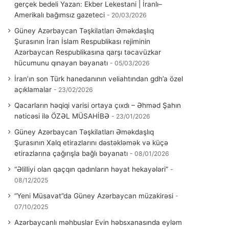
gerçek bedeli Yazan: Ekber Lekestani | İranlı–
Amerikalı bağımsız gazeteci
20/03/2026
Güney Azərbaycan Təşkilatları Əməkdaşlıq
Şurasının İran İslam Respublikası rejiminin
Azərbaycan Respublikasına qarşı təcavüzkar
hücumunu qınayan bəyanatı
05/03/2026
İran’ın son Türk hanedanının veliahtından gdh’a özel
açıklamalar
23/02/2026
Qacarların həqiqi varisi ortaya çıxdı – Əhməd Şahın
nəticəsi ilə ÖZƏL MÜSAHİBƏ
23/01/2026
Güney Azərbaycan Təşkilatları Əməkdaşlıq
Şurasının Xalq etirazlarını dəstəkləmək və küçə
etirazlarına çağırışla bağlı bəyanatı
08/01/2026
“Əlilliyi olan qaçqın qadınların həyat hekayələri”
08/12/2025
“Yeni Müsavat”da Güney Azərbaycan müzakirəsi
07/10/2025
Azərbaycanlı məhbuslar Evin həbsxanasında eyləm