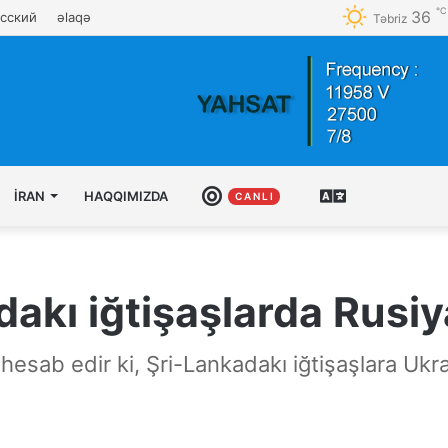
℃
36
сский
əlaqə
Təbriz
İRAN
HAQQIMIZDA
CANLI
AZƏRBAYCAN
C A N L I
TÜRKCƏSI
dakı iğtişaşlarda Rusi
hesab edir ki, Şri-Lankadakı iğtişaşlara Ukr