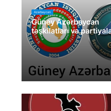
Azərbaycan
Güney Azərbaycan
təşkilatları və partiyal
bəyanatı