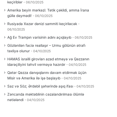
keçiriblər
06/10/2025
Amerika beyin mərkəzi: Tətik çəkildi, amma İrana
güllə dəymədi!
06/10/2025
Rusiyada Xəzər dənizi sammiti keçiriləcək
06/10/2025
Ağ Ev Trampın varisinin adını açıqlayıb
06/10/2025
Gözlənilən faciə reallaşır – Urmu gölünün ətrafı
təxliyə olunur
04/10/2025
HAMAS israilli girovları azad etməyə və Qəzzanın
idarəçiliyini təhvil verməyə hazırdır
04/10/2025
Qətər Qəzza danışıqlarını davam etdirmək üçün
Misir və Amerika ilə işə başlayıb
04/10/2025
Saz və Söz; Ərdəbil şəhərində aşıq ifası
04/10/2025
Zəncanda məktəblinin cəzalandırılması ölümlə
nətiələndi
04/10/2025