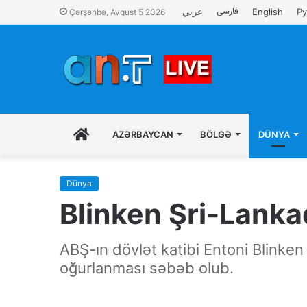
فارسی
عربي
English
Ру
Çərşənbə, Avqust 5 2026
İLK
AZƏRBAYCAN
BÖLGƏ
DÜNYA
SƏHIFƏ
Dünya
Blinken Şri-Lanka
ABŞ-ın dövlət katibi Entoni Blinken 
oğurlanması səbəb olub.