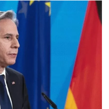
Güney Azərbaycan Təşkilatları
Əməkdaşlıq Şurasının Xalq etirazlarını