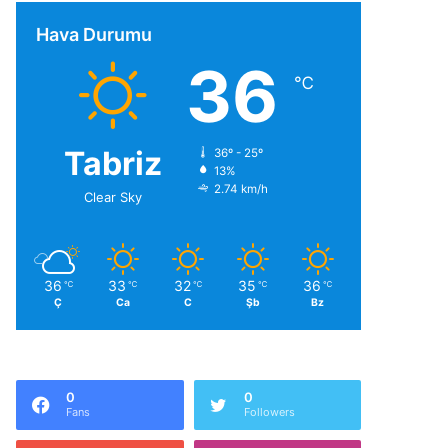
Hava Durumu
36
℃
Tabriz
36º - 25º
13%
2.74 km/h
Clear Sky
36
33
32
35
36
℃
℃
℃
℃
℃
Ç
Ca
C
Şb
Bz
0
0
Fans
Followers