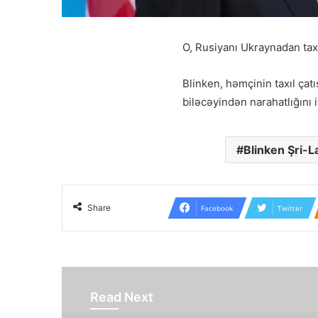
O, Rusiyanı Ukraynadan taxı
Blinken, həmçinin taxıl ça
biləcəyindən narahatlığını 
Blinken Şri-L
Share
Facebook
Twitter
Read Next