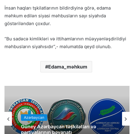
İnsan haqları tşkilatlarının bildirdiyinə görə, edama
məhkum edilən siyasi məhbusların sayı siyahıda
göstəriləndən çoxdur.
“Bu sadəcə kimlikləri və ittihamlarının müəyyənləşdirildiyi
məhbusların siyahısıdır”,- məlumatda qeyd olunub.
Edama_məhkum
Azərbaycan
Güney Azərbaycan təşkilatları və
partiyalarının bəyanatı