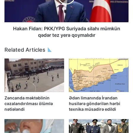
Hakan Fidan: PKK/YPG Suriyada silahı mümkün
qədər tez yerə qoymalıdır
Related Articles
Zəncanda məktəblinin
Ədən limanında İrandan
cəzalandırılması ölümlə
husilərə göndərilən hərbi
nətiələndi
texnika müsadirə edildi