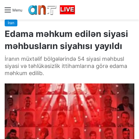
Menu
İran
Edama məhkum edilən siyasi
məhbusların siyahısı yayıldı
İranın müxtəlif bölgələrində 54 siyasi məhbusl
siyasi və təhlükəsizlik ittihamlarına görə edama
məhkum edilib.