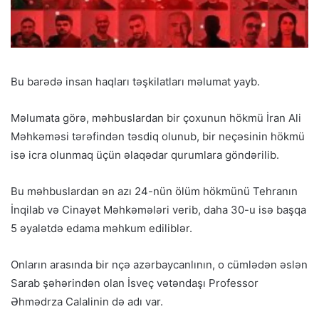
Bu barədə insan haqları təşkilatları məlumat yayb.
Məlumata görə, məhbuslardan bir çoxunun hökmü İran Ali
Məhkəməsi tərəfindən təsdiq olunub, bir neçəsinin hökmü
isə icra olunmaq üçün əlaqədar qurumlara göndərilib.
Bu məhbuslardan ən azı 24-nün ölüm hökmünü Tehranın
İnqilab və Cinayət Məhkəmələri verib, daha 30-u isə başqa
5 əyalətdə edama məhkum ediliblər.
Onların arasında bir nçə azərbaycanlının, o cümlədən əslən
Sarab şəhərindən olan İsveç vətəndaşı Professor
Əhmədrza Calalinin də adı var.