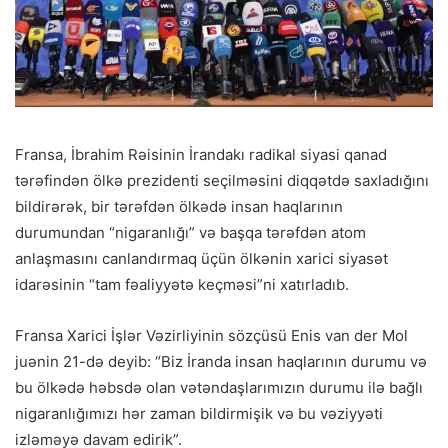
Fransa, İbrahim Rəisinin İrandakı radikal siyasi qanad
tərəfindən ölkə prezidenti seçilməsini diqqətdə saxladığını
bildirərək, bir tərəfdən ölkədə insan haqlarının
durumundan “nigaranlığı” və başqa tərəfdən atom
anlaşmasını canlandırmaq üçün ölkənin xarici siyasət
idarəsinin “tam fəaliyyətə keçməsi”ni xatırladıb.
Fransa Xarici İşlər Vəzirliyinin sözçüsü Enis van der Mol
juənin 21-də deyib: “Biz İranda insan haqlarının durumu və
bu ölkədə həbsdə olan vətəndaşlarımızın durumu ilə bağlı
nigaranlığımızı hər zaman bildirmişik və bu vəziyyəti
izləməyə davam edirik”.