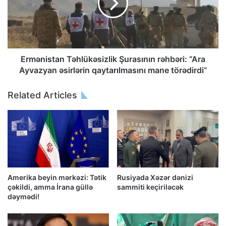
Ermənistan Təhlükəsizlik Şurasının rəhbəri: “Ara
Ayvazyan əsirlərin qaytarılmasını mane törədirdi”
Related Articles
Amerika beyin mərkəzi: Tətik
Rusiyada Xəzər dənizi
çəkildi, amma İrana güllə
sammiti keçiriləcək
dəymədi!