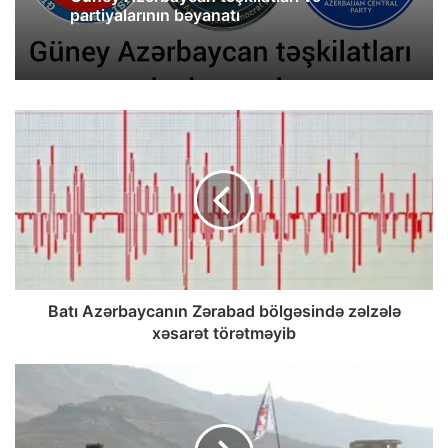
partiyalarının bəyanatı
Batı Azərbaycanın Zərabad bölgəsində zəlzələ
xəsarət törətməyib