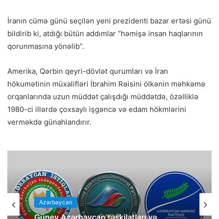
İranın cümə günü seçilən yeni prezidenti bazar ertəsi günü
bildirib ki, atdığı bütün addımlar “həmişə insan haqlarının
qorunmasına yönəlib”.
Amerika, Qərbin qeyri-dövlət qurumları və İran
hökumətinin müxalifləri İbrahim Rəisini ölkənin məhkəmə
orqanlarında uzun müddət çalışdığı müddətdə, özəlliklə
1980-ci illərdə çoxsaylı işgəncə və edam hökmlərini
verməkdə günahlandırır.
Azərbaycan
Güney Azərbaycan təşkilatları və