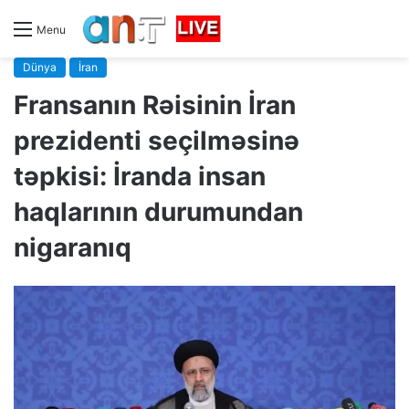
Menu
Dünya
İran
Fransanın Rəisinin İran
prezidenti seçilməsinə
təpkisi: İranda insan
haqlarının durumundan
nigaranıq