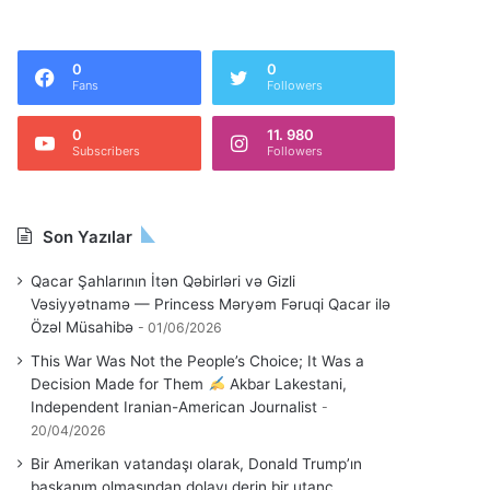
0
0
Fans
Followers
0
11. 980
Subscribers
Followers
Son Yazılar
Qacar Şahlarının İtən Qəbirləri və Gizli
Vəsiyyətnamə — Princess Məryəm Fəruqi Qacar ilə
Özəl Müsahibə
01/06/2026
This War Was Not the People’s Choice; It Was a
Decision Made for Them
Akbar Lakestani,
Independent Iranian-American Journalist
20/04/2026
Bir Amerikan vatandaşı olarak, Donald Trump’ın
başkanım olmasından dolayı derin bir utanç