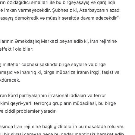
n öz dağıdıcı əməlləri ilə bu birgəyaşayış və qarşılıqlı
nə imkan verməyəcəkdir. Şübhəsiz ki, Azərbaycanın azad
yaşayış demokratik və müasir şəraitdə davam edəcəkdir”-
arının Əməkdaşlıq Mərkəzi bəyan edib ki, İran rejiminə
fektli ola bilər:
 millətlər cəbhəsi şəklində birgə səylərə və birgə
şıq və inanırıq ki, birgə mübarizə İranın irqçi, faşist və
kdürəcək.
ran kürd partiyalarının irrasional iddiaları və terror
 kimi qeyri-yerli terrorçu qrupların müdaxiləsi, bu birgə
ə ciddi problemlər yaradır.
rasında İran rejiminə bağlı gizli əllərin bu məsələdə rolu var.
i bir siyasi cərəyan necə bu qədər məntiqsiz hərəkət edib,