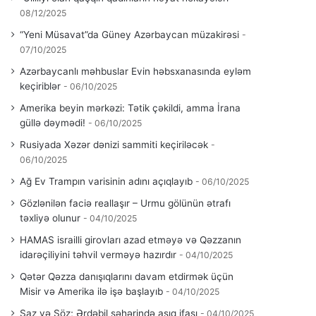
08/12/2025
“Yeni Müsavat”da Güney Azərbaycan müzakirəsi
07/10/2025
Azərbaycanlı məhbuslar Evin həbsxanasında eyləm
keçiriblər
06/10/2025
Amerika beyin mərkəzi: Tətik çəkildi, amma İrana
güllə dəymədi!
06/10/2025
Rusiyada Xəzər dənizi sammiti keçiriləcək
06/10/2025
Ağ Ev Trampın varisinin adını açıqlayıb
06/10/2025
Gözlənilən faciə reallaşır – Urmu gölünün ətrafı
təxliyə olunur
04/10/2025
HAMAS israilli girovları azad etməyə və Qəzzanın
idarəçiliyini təhvil verməyə hazırdır
04/10/2025
Qətər Qəzza danışıqlarını davam etdirmək üçün
Misir və Amerika ilə işə başlayıb
04/10/2025
Saz və Söz; Ərdəbil şəhərində aşıq ifası
04/10/2025