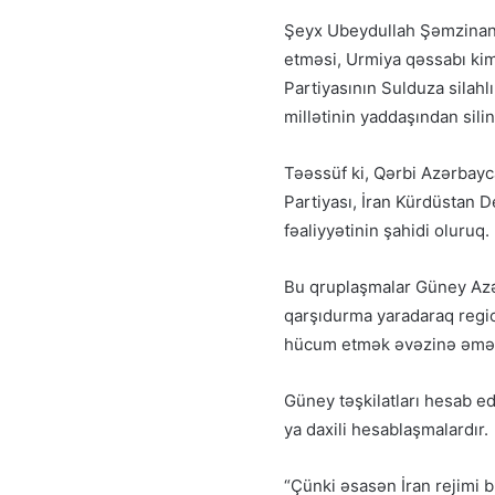
Şeyx Ubeydullah Şəmzinanin
etməsi, Urmiya qəssabı kim
Partiyasının Sulduza silahl
millətinin yaddaşından sil
Təəssüf ki, Qərbi Azərbayc
Partiyası, İran Kürdüstan De
fəaliyyətinin şahidi oluruq.
Bu qruplaşmalar Güney Azərb
qarşıdurma yaradaraq region
hücum etmək əvəzinə əməld
Güney təşkilatları hesab ed
ya daxili hesablaşmalardır.
“Çünki əsasən İran rejimi 