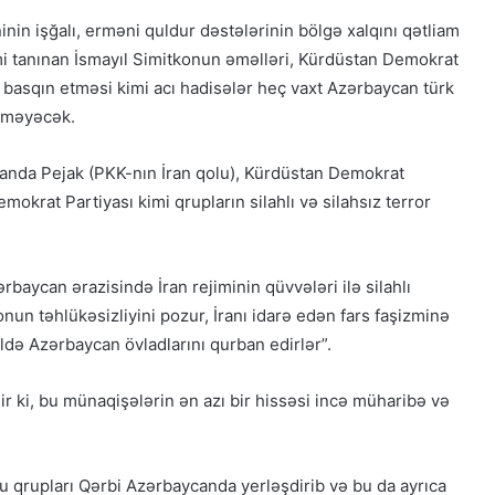
in işğalı, erməni quldur dəstələrinin bölgə xalqını qətliam
i tanınan İsmayıl Simitkonun əməlləri, Kürdüstan Demokrat
ı basqın etməsi kimi acı hadisələr heç vaxt Azərbaycan türk
inməyəcək.
anda Pejak (PKK-nın İran qolu), Kürdüstan Demokrat
mokrat Partiyası kimi qrupların silahlı və silahsız terror
aycan ərazisində İran rejiminin qüvvələri ilə silahlı
un təhlükəsizliyini pozur, İranı idarə edən fars faşizminə
ə Azərbaycan övladlarını qurban edirlər”.
ir ki, bu münaqişələrin ən azı bir hissəsi incə müharibə və
bu qrupları Qərbi Azərbaycanda yerləşdirib və bu da ayrıca