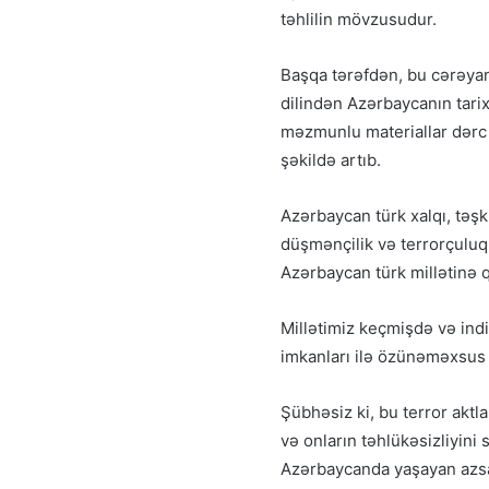
təhlilin mövzusudur.
Başqa tərəfdən, bu cərəyan
dilindən Azərbaycanın tarixi
məzmunlu materiallar dərc e
şəkildə artıb.
Azərbaycan türk xalqı, təşki
düşmənçilik və terrorçuluq 
Azərbaycan türk millətinə q
Millətimiz keçmişdə və indi 
imkanları ilə özünəməxsus
Şübhəsiz ki, bu terror aktl
və onların təhlükəsizliyini 
Azərbaycanda yaşayan azsay