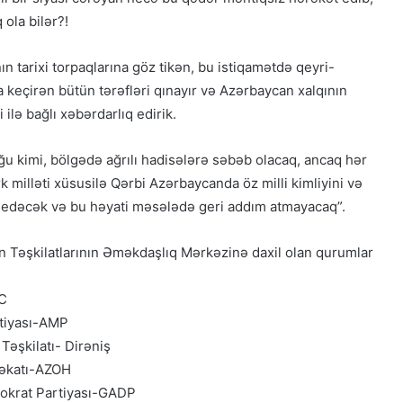
 ola bilər?!
 tarixi torpaqlarına göz tikən, bu istiqamətdə qeyri-
ta keçirən bütün tərəfləri qınayır və Azərbaycan xalqının
ilə bağlı xəbərdarlıq edirik.
ğu kimi, bölgədə ağrılı hadisələrə səbəb olacaq, ancaq hər
k milləti xüsusilə Qərbi Azərbaycanda öz milli kimliyini və
 edəcək və bu həyati məsələdə geri addım atmayacaq”.
Qacarların həqiqi varisi ortaya çıxdı –
 Təşkilatlarının Əməkdaşlıq Mərkəzinə daxil olan qurumlar
Əhməd Şahın nəticəsi ilə ÖZƏL
MÜSAHİBƏ
AC
tiyası-AMP
Güney Azərbaycan Təşkilatları
 Təşkilatı- Dirəniş
Əməkdaşlıq Şurasının Xalq etirazlarını
dəstəkləmək və küçə etirazlarına
rəkatı-AZOH
çağırışla bağlı bəyanatı
krat Partiyası-GADP