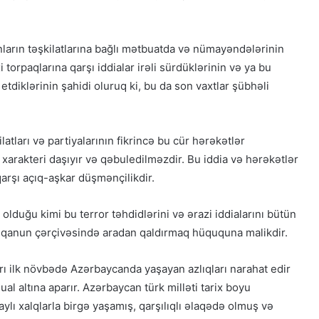
ların təşkilatlarına bağlı mətbuatda və nümayəndələrinin
 torpaqlarına qarşı iddialar irəli sürdüklərinin və ya bu
tdiklərinin şahidi oluruq ki, bu da son vaxtlar şübhəli
latları və partiyalarının fikrincə bu cür hərəkətlər
xarakteri daşıyır və qəbuledilməzdir. Bu iddia və hərəkətlər
arşı açıq-aşkar düşmənçilikdir.
olduğu kimi bu terror təhdidlərini və ərazi iddialarını bütün
 qanun çərçivəsində aradan qaldırmaq hüququna malikdir.
arı ilk növbədə Azərbaycanda yaşayan azlıqları narahat edir
sual altına aparır. Azərbaycan türk milləti tarix boyu
lı xalqlarla birgə yaşamış, qarşılıqlı əlaqədə olmuş və