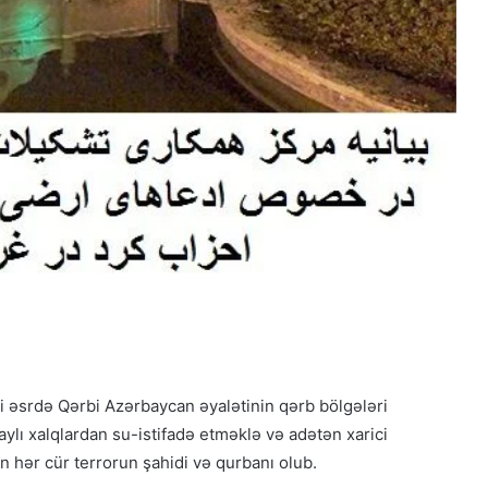
ki əsrdə Qərbi Azərbaycan əyalətinin qərb bölgələri
lı xalqlardan su-istifadə etməklə və adətən xarici
ən hər cür terrorun şahidi və qurbanı olub.