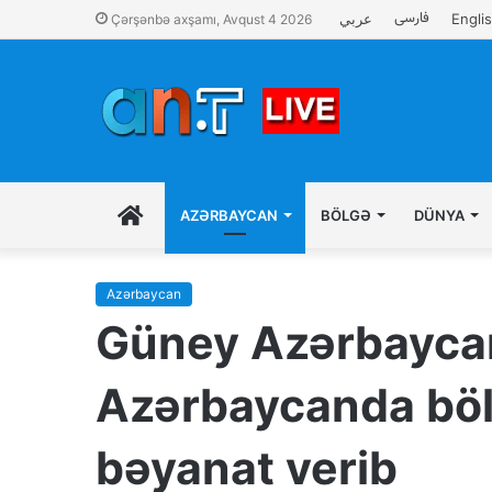
فارسی
عربي
Engli
Çərşənbə axşamı, Avqust 4 2026
İLK
AZƏRBAYCAN
BÖLGƏ
DÜNYA
SƏHIFƏ
Azərbaycan
Güney Azərbaycan 
Azərbaycanda bölüc
bəyanat verib