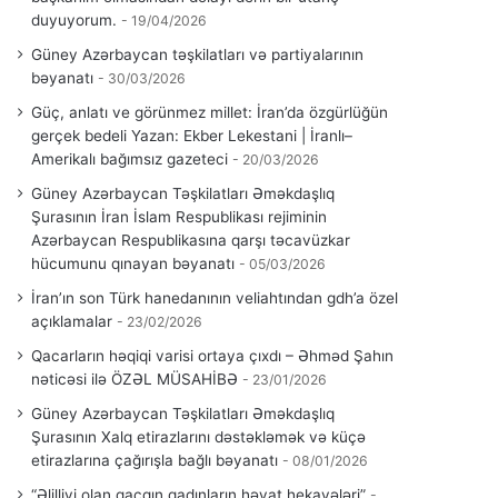
duyuyorum.
19/04/2026
Güney Azərbaycan təşkilatları və partiyalarının
bəyanatı
30/03/2026
Güç, anlatı ve görünmez millet: İran’da özgürlüğün
gerçek bedeli Yazan: Ekber Lekestani | İranlı–
Amerikalı bağımsız gazeteci
20/03/2026
Güney Azərbaycan Təşkilatları Əməkdaşlıq
Şurasının İran İslam Respublikası rejiminin
Azərbaycan Respublikasına qarşı təcavüzkar
hücumunu qınayan bəyanatı
05/03/2026
İran’ın son Türk hanedanının veliahtından gdh’a özel
açıklamalar
23/02/2026
Qacarların həqiqi varisi ortaya çıxdı – Əhməd Şahın
nəticəsi ilə ÖZƏL MÜSAHİBƏ
23/01/2026
Güney Azərbaycan Təşkilatları Əməkdaşlıq
Şurasının Xalq etirazlarını dəstəkləmək və küçə
etirazlarına çağırışla bağlı bəyanatı
08/01/2026
“Əlilliyi olan qaçqın qadınların həyat hekayələri”