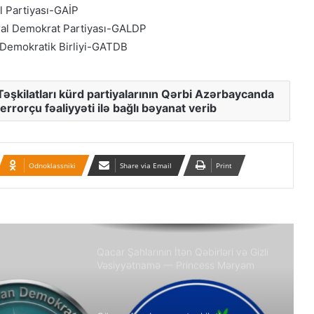
“Əlilliyi olan qaçqın qadınların həyat
l Partiyası-GAİP
hekayələri”
ral Demokrat Partiyası-GALDP
Demokratik Birliyi-GATDB
“Yeni Müsavat”da Güney Azərbaycan
müzakirəsi
şkilatları kürd partiyalarının Qərbi Azərbaycanda
errorçu fəaliyyəti ilə bağlı bəyanat verib
Azərbaycanlı məhbuslar Evin
həbsxanasında eyləm keçiriblər
Odnoklassniki
Share via Email
Print
Qacar Şahlarının İtən Qəbirləri və Gizli
Vəsiyyətnamə — Princess Məryəm
Fəruqi Qacar ilə Özəl Müsahibə
Güney Azərbaycan təşkilatları və
partiyalarının bəyanatı