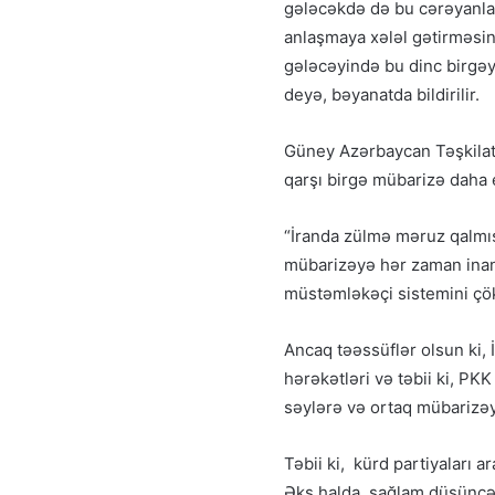
gələcəkdə də bu cərəyanları
anlaşmaya xələl gətirməsi
gələcəyində bu dinc birgə
deyə, bəyanatda bildirilir.
Güney Azərbaycan Təşkilatl
qarşı birgə mübarizə daha ef
“İranda zülmə məruz qalmış
mübarizəyə hər zaman inanmı
müstəmləkəçi sistemini çö
Ancaq təəssüflər olsun ki, İ
hərəkətləri və təbii ki, PKK
səylərə və ortaq mübarizəy
Təbii ki, kürd partiyaları a
Əks halda, sağlam düşüncəl