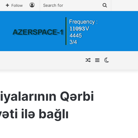
Log
Search
Follow
In
for
Random
Sidebar
Switch
Article
skin
iyalarının Qərbi
ti ilə bağlı