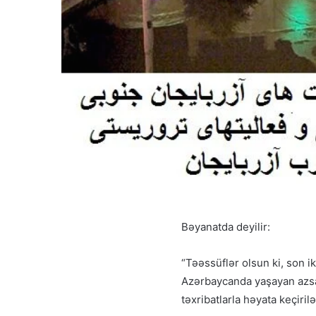
Bəyanatda deyilir:
“Təəssüflər olsun ki, son i
Azərbaycanda yaşayan azsay
təxribatlarla həyata keçiril