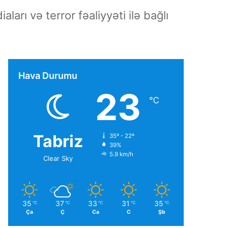
arı və terror fəaliyyəti ilə bağlı
Hava Durumu
23
℃
Tabriz
35º - 22º
39%
5.9 km/h
Clear Sky
35
37
33
31
35
℃
℃
℃
℃
℃
Ça
Ç
Ca
C
Şb