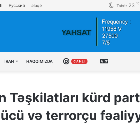
℃
23
sh
Русский
əlaqə
Təbriz
İRAN
HAQQIMIZDA
CANLI
AZƏRBAYCAN
C A N L I
TÜRKCƏSI
Təşkilatları kürd part
ü və terrorçu fəaliyyə