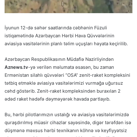
İyunun 12-də səhər saatlarında cəbhənin Füzuli
istiqamətində Azərbaycan Hərbi Hava Qüvvələrinin
aviasiya vasitələrinin planlı təlim uçuşları həyata keçirilib.
Azərbaycan Respublikasının Müdafiə Nazirliyindən
Aznews.tv
-yə verilən məlumata əsasən, bu zaman
Ermənistan silahlı qüvvələri “OSA” zenit-raket kompleksini
tətbiq etməklə aviasiya vasitələrimizi vurmağa uğursuz
cəhd göstərib. Zenit-raket kompleksindən buraxılan 2
ədəd raket hədəfə dəyməyərək havada partlayıb.
Bu, hərbi pilotlarımızın ustalığı və aviasiya vasitələrimizdə
quraşdırılmış müasir cihazlar sayəsində, digər tərəfdən isə
düşmənə məxsus hərbi texnikanın köhnə və keyfiyyətsiz