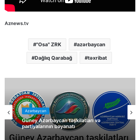
Aznews.tv
"Osa" ZRK
azərbaycan
Dağlıq Qarabağ
təxribat
Azərbaycan
Güney Azərbaycan təşkilatları və
partiyalarının bəyanatı