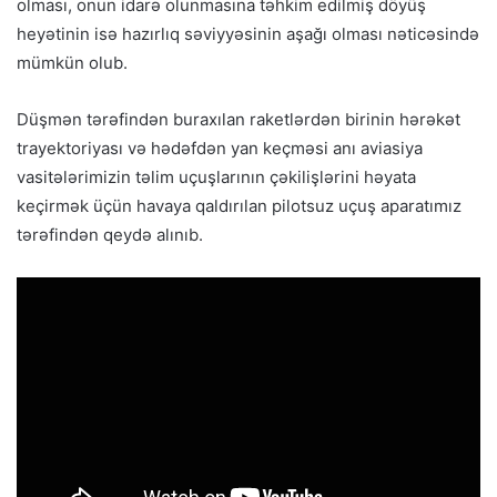
olması, onun idarə olunmasına təhkim edilmiş döyüş
heyətinin isə hazırlıq səviyyəsinin aşağı olması nəticəsində
mümkün olub.
Düşmən tərəfindən buraxılan raketlərdən birinin hərəkət
trayektoriyası və hədəfdən yan keçməsi anı aviasiya
vasitələrimizin təlim uçuşlarının çəkilişlərini həyata
keçirmək üçün havaya qaldırılan pilotsuz uçuş aparatımız
tərəfindən qeydə alınıb.