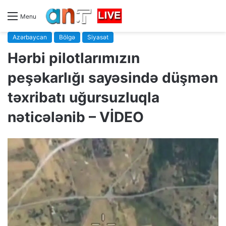
Menu
Azərbaycan
Bölgə
Siyasət
Hərbi pilotlarımızın
peşəkarlığı sayəsində düşmən
təxribatı uğursuzluqla
nəticələnib – VİDEO