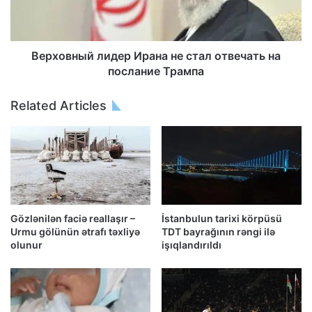
Верховный лидер Ирана не стал отвечать на
послание Трампа
Related Articles
Gözlənilən faciə reallaşır –
İstanbulun tarixi körpüsü
Urmu gölünün ətrafı təxliyə
TDT bayrağının rəngi ilə
olunur
işıqlandırıldı