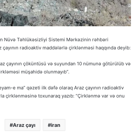
nın Nüvə Təhlükəsizliyi Sistemi Mərkəzinin rəhbəri
ayının radioaktiv maddələrlə çirklənməsi haqqında deyib:
Qacarların həqiqi varisi ortaya çıxdı –
Əhməd Şahın nəticəsi ilə ÖZƏL
MÜSAHİBƏ
Araz çayının çöküntüsü və suyundan 10 nümunə götürülüb və
çirkləməsi müşahidə olunmayıb”.
Güney Azərbaycan Təşkilatları
Əməkdaşlıq Şurasının Xalq etirazlarını
“Peyam-e ma” qəzeti ilk dəfə olaraq Araz çayının radioaktiv
dəstəkləmək və küçə etirazlarına
çağırışla bağlı bəyanatı
rla çirklənməsinə toxunaraq yazıb: “Çirklənmə var və onu
“Əlilliyi olan qaçqın qadınların həyat
hekayələri”
Araz çayı
iran
“Yeni Müsavat”da Güney Azərbaycan
müzakirəsi