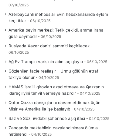
07/10/2025
Azərbaycanlı məhbuslar Evin həbsxanasında eyləm
keçiriblər
06/10/2025
Amerika beyin mərkəzi: Tətik çəkildi, amma İrana
güllə dəymədi!
06/10/2025
Rusiyada Xəzər dənizi sammiti keçiriləcək
06/10/2025
Ağ Ev Trampın varisinin adını açıqlayıb
06/10/2025
Gözlənilən faciə reallaşır – Urmu gölünün ətrafı
təxliyə olunur
04/10/2025
HAMAS israilli girovları azad etməyə və Qəzzanın
idarəçiliyini təhvil verməyə hazırdır
04/10/2025
Qətər Qəzza danışıqlarını davam etdirmək üçün
Misir və Amerika ilə işə başlayıb
04/10/2025
Saz və Söz; Ərdəbil şəhərində aşıq ifası
04/10/2025
Zəncanda məktəblinin cəzalandırılması ölümlə
nətiələndi
04/10/2025