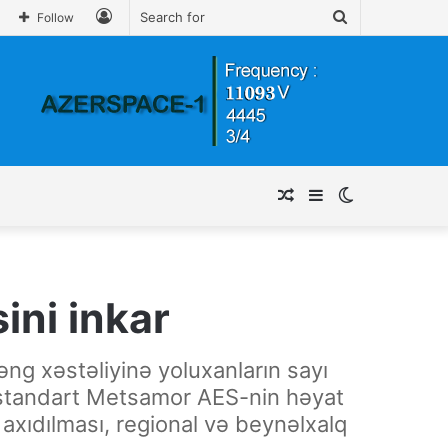
Log
Search
Follow
In
for
Random
Sidebar
Switch
Article
skin
ini inkar
çəng xəstəliyinə yoluxanların sayı
-standart Metsamor AES-nin həyat
axıdılması, regional və beynəlxalq