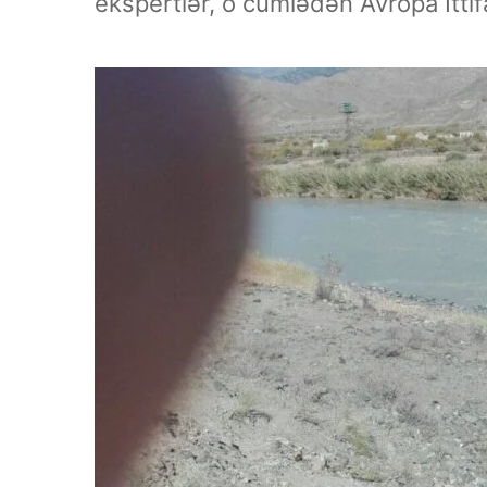
ekspertlər, o cümlədən Avropa İttif