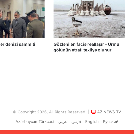
müzakirəsi
Azərbaycanlı məhbuslar Evin
həbsxanasında eyləm keçiriblər
ər dənizi sammiti
Gözlənilən faciə reallaşır – Urmu
gölünün ətrafı təxliyə olunur
Qacar Şahlarının İtən Qəbirləri və Gizli
Vəsiyyətnamə — Princess Məryəm
Fəruqi Qacar ilə Özəl Müsahibə
Güney Azərbaycan təşkilatları və
partiyalarının bəyanatı
Güç, anlatı ve görünmez millet: İran’da
özgürlüğün gerçek bedeli Yazan:
© Copyright 2026, All Rights Reserved |
AZ NEWS TV
Ekber Lekestani | İranlı–Amerikalı
bağımsız gazeteci
Azərbaycan Türkcəsi
عربي
فارسی
English
Русский
Güney Azərbaycan Təşkilatları
Facebook
Twitter
LinkedIn
YouTube
Instagram
Telegram