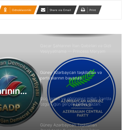
Odnoklassniki
Share via Email
Print
Azərbaycanlı məhbuslar Evin
həbsxanasında eyləm keçiriblər
Qacar Şahlarının İtən Qəbirləri və Gizli
Vəsiyyətnamə — Princess Məryəm
Fəruqi Qacar ilə Özəl Müsahibə
Güney Azərbaycan təşkilatları və
partiyalarının bəyanatı
arının
Güç, anlatı ve görünmez millet: İran’da
özgürlüğün gerçek bedeli Yazan:
Ekber Lekestani | İranlı–Amerikalı
bağımsız gazeteci
Güney Azərbaycan Təşkilatları