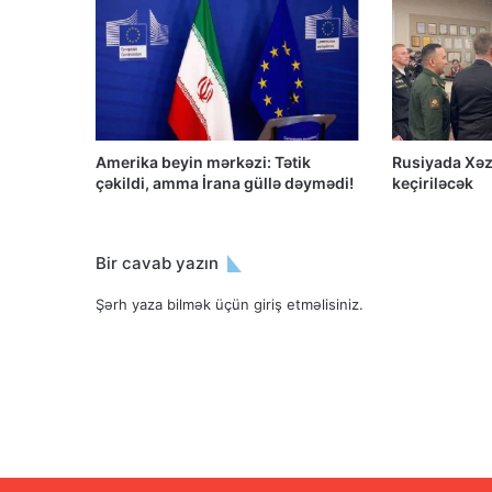
Amerika beyin mərkəzi: Tətik
Rusiyada Xəz
çəkildi, amma İrana güllə dəymədi!
keçiriləcək
Bir cavab yazın
Şərh yaza bilmək üçün
giriş etməlisiniz
.