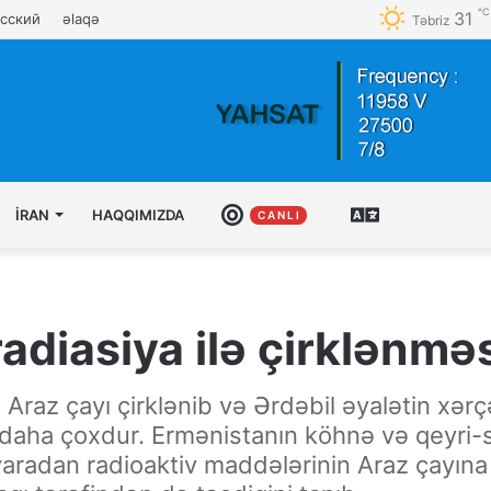
℃
31
сский
əlaqə
Təbriz
İRAN
HAQQIMIZDA
CANLI
AZƏRBAYCAN
C A N L I
TÜRKCƏSI
radiasiya ilə çirklənməs
, Araz çayı çirklənib və Ərdəbil əyalətin xər
ə daha çoxdur. Ermənistanın köhnə və qeyri
yaradan radioaktiv maddələrinin Araz çayına 