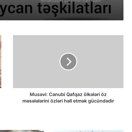
Əməkdaşlıq Şurasının İran İslam
Respublikası rejiminin Azərbaycan
Respublikasına qarşı təcavüzkar
hücumunu qınayan bəyanatı
İran’ın son Türk hanedanının
veliahtından gdh’a özel açıklamalar
Qacarların həqiqi varisi ortaya çıxdı –
Əhməd Şahın nəticəsi ilə ÖZƏL
MÜSAHİBƏ
Güney Azərbaycan Təşkilatları
Əməkdaşlıq Şurasının Xalq etirazlarını
dəstəkləmək və küçə etirazlarına
çağırışla bağlı bəyanatı
Musəvi: Cənubi Qafqaz ölkələri öz
məsələlərini özləri həll etmək gücündədir
“Əlilliyi olan qaçqın qadınların həyat
hekayələri”
“Yeni Müsavat”da Güney Azərbaycan