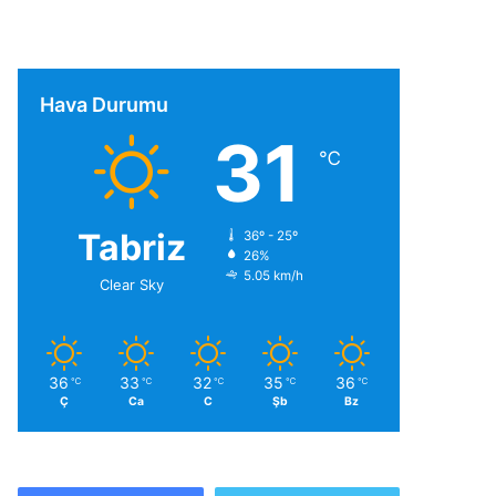
Hava Durumu
31
℃
Tabriz
36º - 25º
26%
5.05 km/h
Clear Sky
36
33
32
35
36
℃
℃
℃
℃
℃
Ç
Ca
C
Şb
Bz