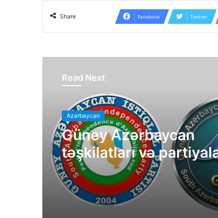
Share
Facebook
Twitter
Read Next
Azərbaycan
Güney Azərbaycan
təşkilatları və partiyal
bəyanatı