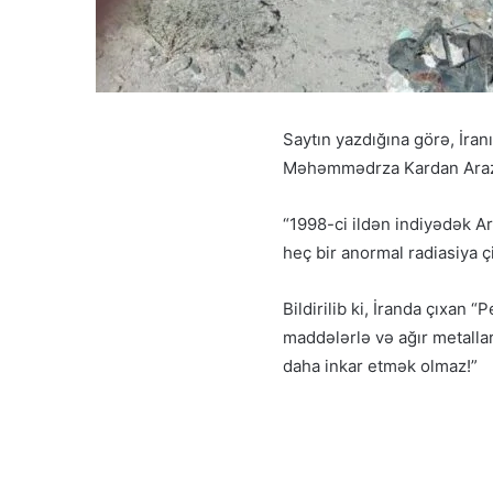
Saytın yazdığına görə, İra
Məhəmmədrza Kardan Araz ç
“1998-ci ildən indiyədək 
heç bir anormal radiasiya 
Bildirilib ki, İranda çıxan 
maddələrlə və ağır metalla
daha inkar etmək olmaz!”