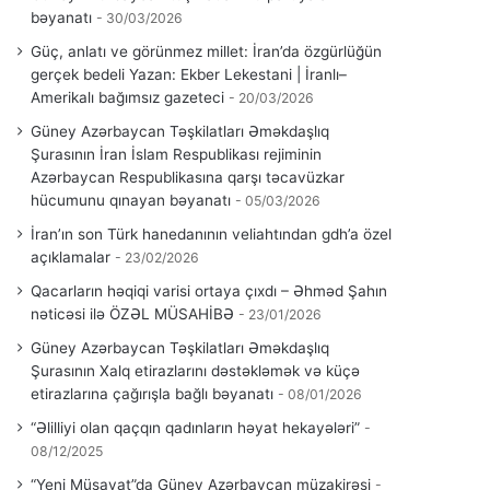
bəyanatı
30/03/2026
Güç, anlatı ve görünmez millet: İran’da özgürlüğün
gerçek bedeli Yazan: Ekber Lekestani | İranlı–
Amerikalı bağımsız gazeteci
20/03/2026
Güney Azərbaycan Təşkilatları Əməkdaşlıq
Şurasının İran İslam Respublikası rejiminin
Azərbaycan Respublikasına qarşı təcavüzkar
hücumunu qınayan bəyanatı
05/03/2026
İran’ın son Türk hanedanının veliahtından gdh’a özel
açıklamalar
23/02/2026
Qacarların həqiqi varisi ortaya çıxdı – Əhməd Şahın
nəticəsi ilə ÖZƏL MÜSAHİBƏ
23/01/2026
Güney Azərbaycan Təşkilatları Əməkdaşlıq
Şurasının Xalq etirazlarını dəstəkləmək və küçə
etirazlarına çağırışla bağlı bəyanatı
08/01/2026
“Əlilliyi olan qaçqın qadınların həyat hekayələri”
08/12/2025
“Yeni Müsavat”da Güney Azərbaycan müzakirəsi