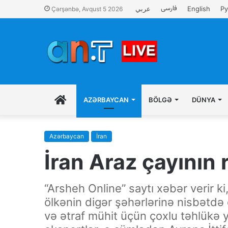
فارسی
عربي
English
Ру
Çərşənbə, Avqust 5 2026
İLK
AZƏRBAYCAN
BÖLGƏ
DÜNYA
SƏHIFƏ
Azərbaycan
İran
İran Araz çayının 
“Arsheh Online” saytı xəbər verir ki
ölkənin digər şəhərlərinə nisbətd
və ətraf mühit üçün çoxlu təhlükə 