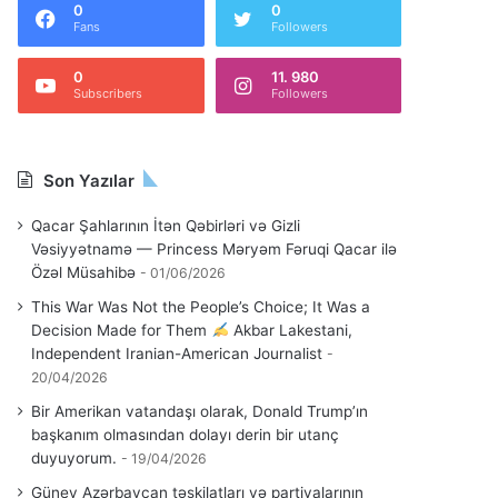
0
0
Fans
Followers
0
11. 980
Subscribers
Followers
Son Yazılar
Qacar Şahlarının İtən Qəbirləri və Gizli
Vəsiyyətnamə — Princess Məryəm Fəruqi Qacar ilə
Özəl Müsahibə
01/06/2026
This War Was Not the People’s Choice; It Was a
Decision Made for Them
Akbar Lakestani,
Independent Iranian-American Journalist
20/04/2026
Bir Amerikan vatandaşı olarak, Donald Trump’ın
başkanım olmasından dolayı derin bir utanç
duyuyorum.
19/04/2026
Güney Azərbaycan təşkilatları və partiyalarının