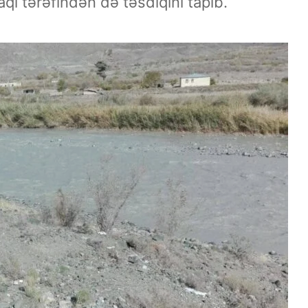
aqı tərəfindən də təsdiqini tapıb.