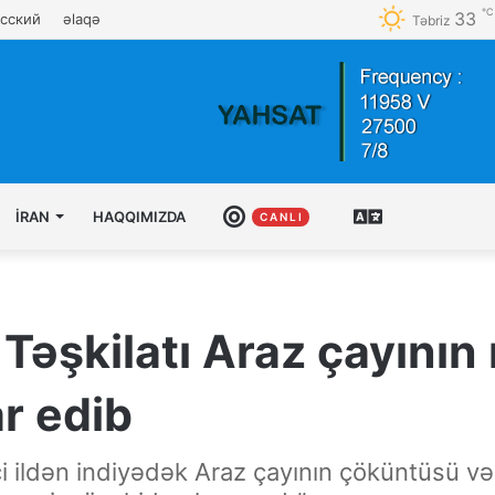
℃
33
сский
əlaqə
Təbriz
İRAN
HAQQIMIZDA
CANLI
AZƏRBAYCAN
C A N L I
TÜRKCƏSI
Təşkilatı Araz çayının 
r edib
8-ci ildən indiyədək Araz çayının çöküntüsü