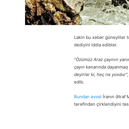
Lakin bu xəbər güneylilər 
dediyini iddia ediblər.
“Özümüz Araz çayının yanınd
çayın kənarında dayanmaq be
deyirlər ki, heç nə yoxdur”
edib.
Bundan əvvəl
İranın Ətraf 
tərəfindən çirkləndiyini tə