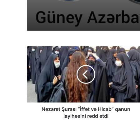
Nəzarət Şurası “İffət və Hicab” qanun
layihəsini rədd etdi