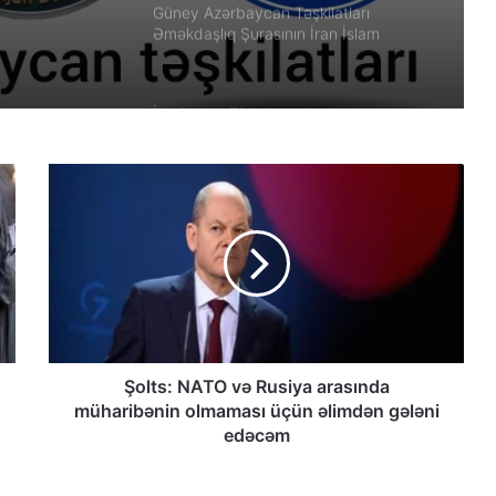
Güney Azərbaycan Təşkilatları
Əməkdaşlıq Şurasının İran İslam
Respublikası rejiminin Azərbaycan
Respublikasına qarşı təcavüzkar
hücumunu qınayan bəyanatı
İran’ın son Türk hanedanının
veliahtından gdh’a özel açıklamalar
Qacarların həqiqi varisi ortaya çıxdı –
Əhməd Şahın nəticəsi ilə ÖZƏL
MÜSAHİBƏ
Güney Azərbaycan Təşkilatları
Əməkdaşlıq Şurasının Xalq etirazlarını
dəstəkləmək və küçə etirazlarına
çağırışla bağlı bəyanatı
Şolts: NATO və Rusiya arasında
müharibənin olmaması üçün əlimdən gələni
“Əlilliyi olan qaçqın qadınların həyat
edəcəm
hekayələri”