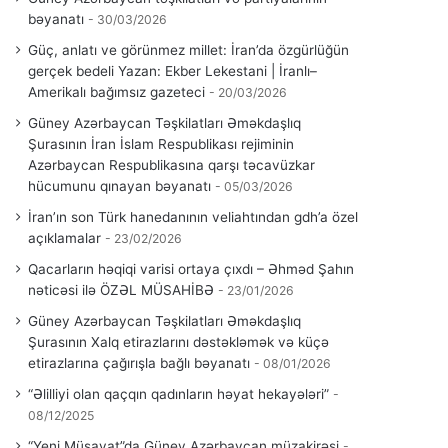
bəyanatı
30/03/2026
Güç, anlatı ve görünmez millet: İran’da özgürlüğün
gerçek bedeli Yazan: Ekber Lekestani | İranlı–
Amerikalı bağımsız gazeteci
20/03/2026
Güney Azərbaycan Təşkilatları Əməkdaşlıq
Şurasının İran İslam Respublikası rejiminin
Azərbaycan Respublikasına qarşı təcavüzkar
hücumunu qınayan bəyanatı
05/03/2026
İran’ın son Türk hanedanının veliahtından gdh’a özel
açıklamalar
23/02/2026
Qacarların həqiqi varisi ortaya çıxdı – Əhməd Şahın
nəticəsi ilə ÖZƏL MÜSAHİBƏ
23/01/2026
Güney Azərbaycan Təşkilatları Əməkdaşlıq
Şurasının Xalq etirazlarını dəstəkləmək və küçə
etirazlarına çağırışla bağlı bəyanatı
08/01/2026
“Əlilliyi olan qaçqın qadınların həyat hekayələri”
08/12/2025
“Yeni Müsavat”da Güney Azərbaycan müzakirəsi