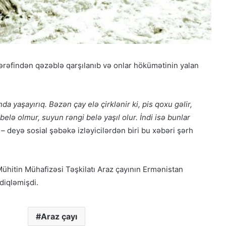
tərəfindən qəzəblə qarşılanıb və onlar hökümətinin yalan
Qacarların həqiqi varisi ortaya çıxdı –
Əhməd Şahın nəticəsi ilə ÖZƏL
a yaşayırıq. Bəzən çay elə çirklənir ki, pis qoxu gəlir,
MÜSAHİBƏ
lə olmur, suyun rəngi belə yaşıl olur. İndi isə bunlar
, –
deyə
sosial şəbəkə izləyicilərdən biri bu xəbəri şərh
Güney Azərbaycan Təşkilatları
Əməkdaşlıq Şurasının Xalq etirazlarını
dəstəkləmək və küçə etirazlarına
çağırışla bağlı bəyanatı
Mühitin Mühafizəsi Təşkilatı Araz çayının Ermənistan
sdiqləmişdi.
“Əlilliyi olan qaçqın qadınların həyat
hekayələri”
Araz çayı