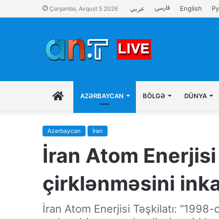
فارسی
عربي
English
Ру
Çərşənbə, Avqust 5 2026
İLK
AZƏRBAYCAN
BÖLGƏ
DÜNYA
SƏHIFƏ
Azərbaycan
İran
İran Atom Enerjisi 
çirklənməsini inka
İran Atom Enerjisi Təşkilatı: “199