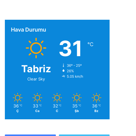
Hava Durumu
31
℃
Tabriz
36º - 25º
26%
5.05 km/h
Clear Sky
36
33
32
35
36
℃
℃
℃
℃
℃
Ç
Ca
C
Şb
Bz