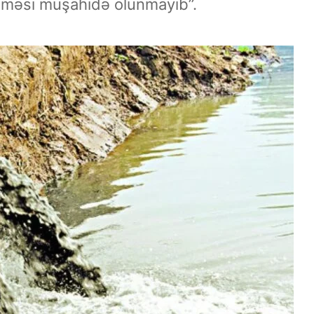
ənməsi müşahidə olunmayıb”.