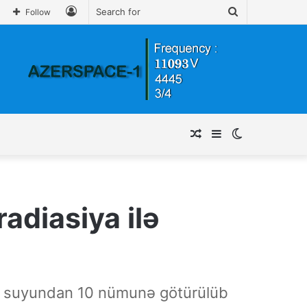
Log
Search
Follow
In
for
Random
Sidebar
Switch
Article
skin
radiasiya ilə
 və suyundan 10 nümunə götürülüb