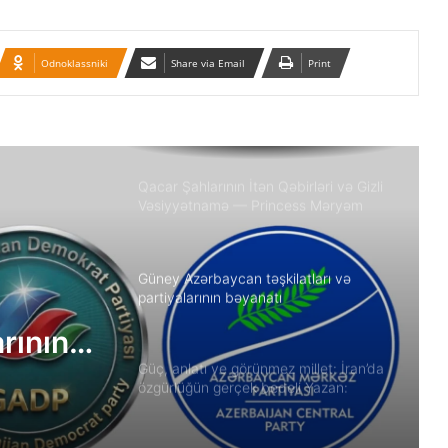
“Yeni Müsavat”da Güney Azərbaycan
müzakirəsi
Odnoklassniki
Share via Email
Print
Azərbaycanlı məhbuslar Evin
həbsxanasında eyləm keçiriblər
Qacar Şahlarının İtən Qəbirləri və Gizli
Vəsiyyətnamə — Princess Məryəm
Fəruqi Qacar ilə Özəl Müsahibə
Güney Azərbaycan təşkilatları və
partiyalarının bəyanatı
arının
Güç, anlatı ve görünmez millet: İran’da
özgürlüğün gerçek bedeli Yazan:
Ekber Lekestani | İranlı–Amerikalı
bağımsız gazeteci