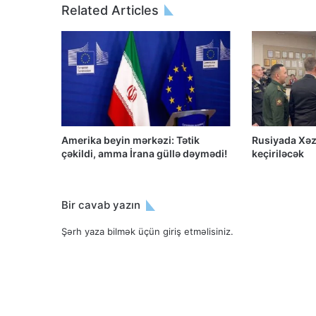
Related Articles
Amerika beyin mərkəzi: Tətik
Rusiyada Xəz
çəkildi, amma İrana güllə dəymədi!
keçiriləcək
Bir cavab yazın
Şərh yaza bilmək üçün
giriş etməlisiniz
.