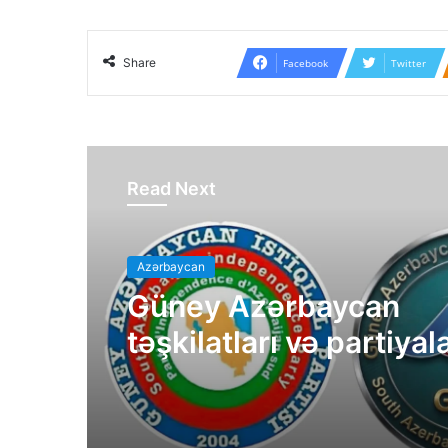
Share
Facebook
Twitter
Read Next
Azərbaycan
Güney Azərbaycan
təşkilatları və partiyal
bəyanatı