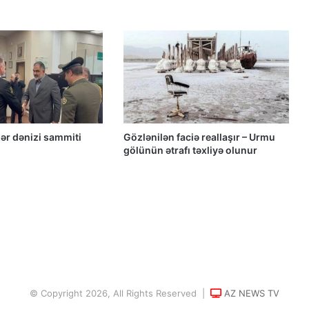
“Yeni Müsavat”da Güney Azərbaycan
müzakirəsi
Azərbaycanlı məhbuslar Evin
həbsxanasında eyləm keçiriblər
Qacar Şahlarının İtən Qəbirləri və Gizli
ər dənizi sammiti
Gözlənilən faciə reallaşır – Urmu
Vəsiyyətnamə — Princess Məryəm
gölünün ətrafı təxliyə olunur
Fəruqi Qacar ilə Özəl Müsahibə
Güney Azərbaycan təşkilatları və
partiyalarının bəyanatı
Güç, anlatı ve görünmez millet: İran’da
özgürlüğün gerçek bedeli Yazan:
Ekber Lekestani | İranlı–Amerikalı
© Copyright 2026, All Rights Reserved |
AZ NEWS TV
bağımsız gazeteci