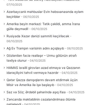
07/10/2025
Azərbaycanlı məhbuslar Evin həbsxanasında eyləm
keçiriblər
06/10/2025
Amerika beyin mərkəzi: Tətik çəkildi, amma İrana
güllə dəymədi!
06/10/2025
Rusiyada Xəzər dənizi sammiti keçiriləcək
06/10/2025
Ağ Ev Trampın varisinin adını açıqlayıb
06/10/2025
Gözlənilən faciə reallaşır – Urmu gölünün ətrafı
təxliyə olunur
04/10/2025
HAMAS israilli girovları azad etməyə və Qəzzanın
idarəçiliyini təhvil verməyə hazırdır
04/10/2025
Qətər Qəzza danışıqlarını davam etdirmək üçün
Misir və Amerika ilə işə başlayıb
04/10/2025
Saz və Söz; Ərdəbil şəhərində aşıq ifası
04/10/2025
Zəncanda məktəblinin cəzalandırılması ölümlə
nətiələndi
04/10/2025