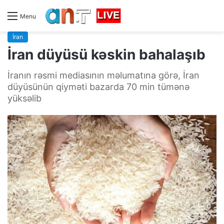
Menu
İran
İran düyüsü kəskin bahalaşıb
İranın rəsmi mediasının məlumatına görə, İran
düyüsünün qiyməti bazarda 70 min tümənə
yüksəlib