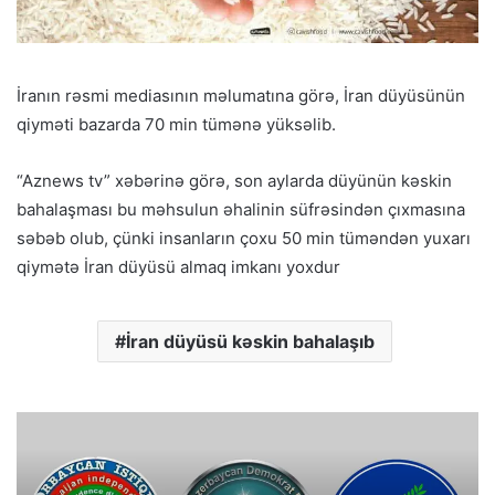
İranın rəsmi mediasının məlumatına görə, İran düyüsünün
qiyməti bazarda 70 min tümənə yüksəlib.
“Aznews tv” xəbərinə görə, son aylarda düyünün kəskin
bahalaşması bu məhsulun əhalinin süfrəsindən çıxmasına
səbəb olub, çünki insanların çoxu 50 min tüməndən yuxarı
qiymətə İran düyüsü almaq imkanı yoxdur
İran düyüsü kəskin bahalaşıb